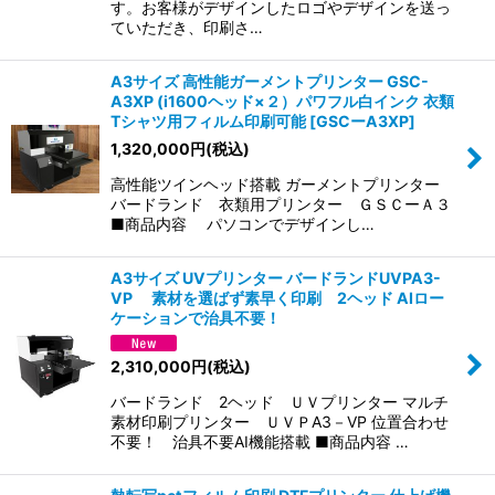
す。お客様がデザインしたロゴやデザインを送っ
ていただき、印刷さ…
A3サイズ 高性能ガーメントプリンター GSC-
A3XP (i1600ヘッド×２）パワフル白インク 衣類
Tシャツ用フィルム印刷可能
[
GSCーA3XP
]
1,320,000
円
(税込)
高性能ツインヘッド搭載 ガーメントプリンター
バードランド 衣類用プリンター ＧＳＣーＡ３
■商品内容 パソコンでデザインし…
A3サイズ UVプリンター バードランドUVPA3-
VP 素材を選ばず素早く印刷 2ヘッド AIロー
ケーションで治具不要！
2,310,000
円
(税込)
バードランド 2ヘッド ＵＶプリンター マルチ
素材印刷プリンター ＵＶＰA3－VP 位置合わせ
不要！ 治具不要AI機能搭載 ■商品内容 …