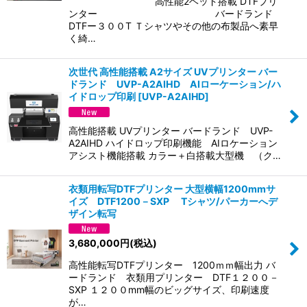
高性能2ヘッド搭載 DTFプリ
ンター バードランド
DTFー３００T Ｔシャツやその他の布製品へ素早
く綺…
次世代 高性能搭載 A2サイズ UVプリンター バー
ドランド UVP-A2AIHD AIローケーション/ハ
イドロップ印刷
[
UVP-A2AIHD
]
高性能搭載 UVプリンター バードランド UVP-
A2AIHD ハイドロップ印刷機能 AIロケーション
アシスト機能搭載 カラー＋白搭載大型機 （ク…
衣類用転写DTFプリンター 大型横幅1200mmサ
イズ DTF1200－SXP Tシャツ/パーカーへデ
ザイン転写
3,680,000
円
(税込)
高性能転写DTFプリンター 1200ｍｍ幅出力 バ
ードランド 衣類用プリンター DTF１２００－
SXP １２００mm幅のビッグサイズ、印刷速度
が…