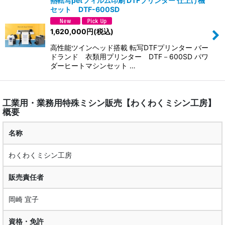
熱転写petフィルム印刷 DTFプリンター 仕上げ機
セット DTF-600SD
1,620,000
円
(税込)
高性能ツインヘッド搭載 転写DTFプリンター バー
ドランド 衣類用プリンター DTF－600SD パワ
ダーヒートマシンセット …
工業用・業務用特殊ミシン販売【わくわくミシン工房】
概要
名称
わくわくミシン工房
販売責任者
岡崎 宜子
資格・免許