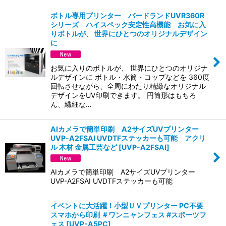
表示数
:
ボトル専用プリンター バードランドUVR360R
シリーズ ハイスペック安定性高機能 お気に入
並び順
:
りボトルが、 世界にひとつのオリジナルデザイン
に
絞り込む
お気に入りのボトルが、 世界にひとつのオリジナ
ルデザインに ボトル・水筒・コップなどを 360度
回転させながら、全周にわたり精緻なオリジナル
デザインをUV印刷できます。 円筒形はもちろ
ん、繊細な…
AIカメラで簡単印刷 A2サイズUVプリンター
UVP-A2FSAI UVDTFステッカーも可能 アクリ
ル 木材 金属工芸など
[
UVP-A2FSAI
]
AIカメラで簡単印刷 A2サイズUVプリンター
UVP-A2FSAI UVDTFステッカーも可能
イベントに大活躍！小型ＵＶプリンター PC不要
スマホから印刷 ＃ワンニャンフェス #スポーツフ
ェス
[
UVP-A5PC
]