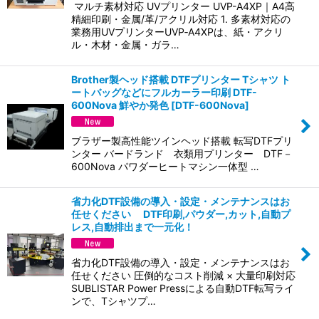
マルチ素材対応 UVプリンター UVP-A4XP｜A4高
精細印刷・金属/革/アクリル対応 1. 多素材対応の
業務用UVプリンターUVP‑A4XPは、紙・アクリ
ル・木材・金属・ガラ…
Brother製ヘッド搭載 DTFプリンター Tシャツ ト
ートバッグなどにフルカーラー印刷 DTF-
600Nova 鮮やか発色
[
DTF-600Nova
]
ブラザー製高性能ツインヘッド搭載 転写DTFプリ
ンター バードランド 衣類用プリンター DTF－
600Nova パワダーヒートマシン一体型 …
省力化DTF設備の導入・設定・メンテナンスはお
任せください DTF印刷,パウダー,カット,自動プ
レス,自動排出まで一元化！
省力化DTF設備の導入・設定・メンテナンスはお
任せください 圧倒的なコスト削減 × 大量印刷対応
SUBLISTAR Power Pressによる自動DTF転写ライ
ンで、Tシャツプ…