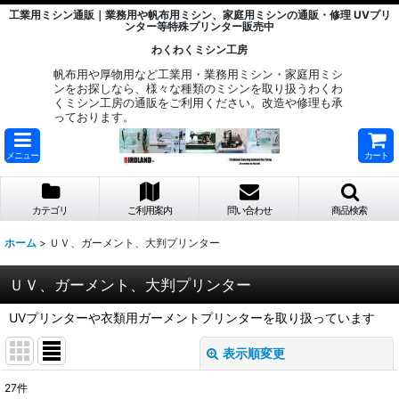
工業用ミシン通販｜業務用や帆布用ミシン、家庭用ミシンの通販・修理 UVプリ
ンター等特殊プリンター販売中
わくわくミシン工房
帆布用や厚物用など工業用・業務用ミシン・家庭用ミシ
ンをお探しなら、様々な種類のミシンを取り扱うわくわ
くミシン工房の通販をご利用ください。改造や修理も承
っております。
メニュー
カート
カテゴリ
ご利用案内
問い合わせ
商品検索
ホーム
>
ＵＶ、ガーメント、大判プリンター
ＵＶ、ガーメント、大判プリンター
UVプリンターや衣類用ガーメントプリンターを取り扱っています
表示順変更
閉じる
27
件