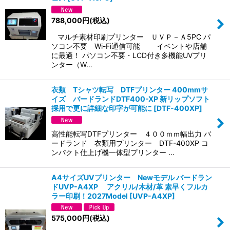
788,000
円
(税込)
マルチ素材印刷プリンター ＵＶＰ－Ａ5PC パ
ソコン不要 Wi-Fi通信可能 イベントや店舗
に最適！ パソコン不要・LCD付き多機能UVプリ
ンター（W…
衣類 Tシャツ転写 DTFプリンター 400mmサ
イズ バードランドDTF400-XP 新リップソフト
採用で更に詳細な印字が可能に
[
DTF-400XP
]
高性能転写DTFプリンター ４００ｍｍ幅出力 バ
ードランド 衣類用プリンター DTF-400XP コ
ンパクト仕上げ機一体型プリンター …
A4サイズUVプリンター Newモデル バードラン
ドUVP-A4XP アクリル/木材/革 素早くフルカ
ラー印刷！2027Model
[
UVP-A4XP
]
575,000
円
(税込)