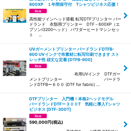
600XP １年間保守付 Tシャツビジネス応援！
高性能ツインヘッド搭載 転写DTFプリンター バー
ドランド 衣類用プリンター DTF－600XP（エ
プソンI3200ヘッド） パワダーヒートマシンセッ
ト …
UVガーメントプリンター バードランドDTFB-
600 UVインクで布素材に転写印刷できます スト
レッチ性 頑丈な定着
[
DTFB-600
]
布用UVインク DTFガー
メントプリンター バードラ
ンドDTFBー６００ (DTF for fabric) …
DTFプリンター 入門機！本格2ヘッドモデル
バードランドDTFー３００T 気軽に導入Tシャツ
ビジネス
[
DTF-300T
]
590,000
円
(税込)