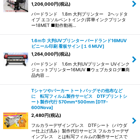
1,206,000
円
(税込)
バードランド 1.8m 大判プリンター 2ヘッドタ
イプ エコソルベントインク/昇華インクプリンタ
ー18MET ■動作動画…
1.6ｍ巾 大判UVプリンター バードランド16MUV
ビニール印刷 看板サイン
[
１６MUV
]
1,264,000
円
(税込)
バードランド 1.6m 大判UVプリンター UVインク
ジェットプリンター16MUV ■ウェブカタログ■商
品内容 …
Tシャツやパーカー トートバッグその他布など
に 転写フィルム製作サービス DTFプリントシ
ート製作代行 570mm*500mm
[
DTF-
600Nova
]
2,480
円
(税込)
フルカラーデザインプレス DTFシート（パウダ
ー仕上げ済み）製作代行サービス フルカラーデザ
インプレス とは転写フィルムの製作サービスで