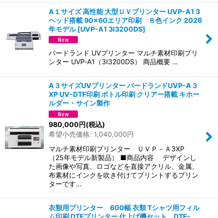
A１サイズ 高性能 大型ＵＶプリンター UVP-A1 3
ヘッド搭載 90×60エリア印刷 ８色インク 2026
年モデル
[
UVP-A1 3I3200DS
]
バードランド UVプリンター マルチ素材印刷プリ
ンター UVP‑A1（3I3200DS） 商品概要 …
A３サイズUVプリンター バードランドUVP-A３
XP UV-DTF印刷 ボトル印刷 クリアー搭載 キホー
ルダー・サイン製作
980,000
円
(税込)
希望小売価格
:
1,040,000
円
マルチ素材印刷プリンター ＵＶＰ－Ａ3XP
（25年モデル新製品） ■商品内容 デザインし
た画像や写真、ロゴなどを直接アクリル、金属、
布素材にインクを吹き付けてプリントするプリン
ターです…
衣類用プリンター 600幅 衣類 Tシャツ用フィル
ム印刷 DTFプリンター 仕上げ機セット DTF-