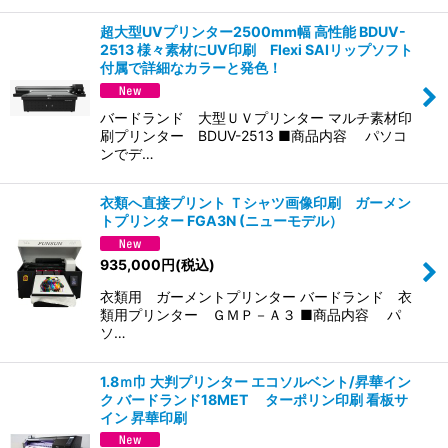
超大型UVプリンター2500mm幅 高性能 BDUV-
2513 様々素材にUV印刷 Flexi SAIリップソフト
付属で詳細なカラーと発色！
バードランド 大型ＵＶプリンター マルチ素材印
刷プリンター BDUV-2513 ■商品内容 パソコ
ンでデ…
衣類へ直接プリント Ｔシャツ画像印刷 ガーメン
トプリンター FGA3N (ニューモデル）
935,000
円
(税込)
衣類用 ガーメントプリンター バードランド 衣
類用プリンター ＧＭＰ－Ａ３ ■商品内容 パ
ソ…
1.8ｍ巾 大判プリンター エコソルベント/昇華イン
ク バードランド18MET ターポリン印刷 看板サ
イン 昇華印刷