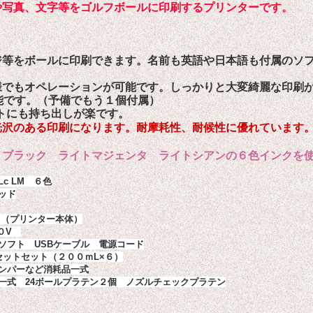
や写真、文字等をゴルフボールに印刷するプリンターです。
等をボールに印刷できます。名前も英語や日本語も付属のソフ
様でもオペレーションが可能です。しっかりと大変綺麗な印刷
能です。（予備でもう１個付属）
トにも持ち出しが楽です。
光沢のある印刷になります。耐摩耗性、耐候性に優れています
 ブラック ライトマジェンタ ライトシアンの６色インクを
c LM　
６
色
ッド
m（プリンター本体）
０
V
ソフト　
USB
ケーブル 電源コード
セットセット（２００ｍ
L×
６）
ンパーなど消耗品一式
一式　24ボールプラテン２個　ノズルチェックプラテン