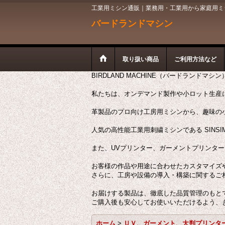
工業用ミシン通販｜業務用・工業用から家庭用ミシン
バードランドマシン
取り扱い商品
ご利用方法など
BIRDLAND MACHINE（バードランドマシ
私たちは、オンデマンド製作や小ロット生産
革製品のプロ向け工房用ミシンから、趣味の
人気の高性能工業用刺繍ミシンである SINSI
また、UVプリンター、ガーメントプリンタ
お客様の作品や用途に合わせたカスタマイズ
さらに、工房や設備の導入・構築に関するご
お届けする製品は、徹底した品質管理のもと
ご購入後も安心してお使いいただけるよう、
ホーム
>
ＵＶ、ガーメント、大判プリンタ