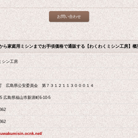
お問い合わせ
から家庭用ミシンまでお手頃価格で通販する【わくわくミシン工房】概
ミシン工房
可 広島県公安委員会 第７３１２１１３０００１４
955 広島県福山市新涯町6-10-5
362
362
kuwakumisin.ocnk.net/