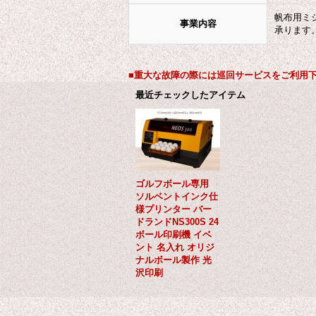
帆布用ミ
事業内容
承ります
■重大な故障の際には巡回サービスをご利用
最近チェックしたアイテム
ゴルフボール専用
ソルベントインク仕
様プリンター バー
ドランドNS300S 24
ボール印刷機 イベ
ント 名入れ オリジ
ナルボール製作 光
沢印刷