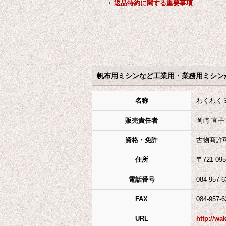
返品特約に関する重要事項
帆布用ミシンなど工業用・業務用ミシン
名称
わくわく
販売責任者
岡崎 宜子
資格・免許
古物商許
住所
〒721-0
電話番号
084-957-6
FAX
084-957-6
URL
http://wa