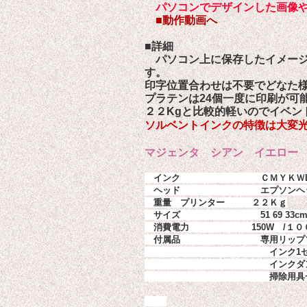
パソコンでデザインした画像
■動作動画へ
■詳細
パソコン上に保存したイメージ
す。
印字位置合わせは不要でどなた
プラテンは24個一度に印刷が可
２２Kgと比較的軽いのでイベン
ソルベントインクの特徴は大変
マジェンタ シアン イエロー
　インク　　　　　　　　　ＣＭＹＫＷL
　ヘッド　　　　　　　　　エプソンヘ
　重量　プリンター　　　２２Ｋｇ
　サイズ　　　　　　　　　
51 69 33
c
　消費電力　　　　　　　150
W
/
１０
　付属品　　　　　　　　　専用リップ
　　　　　　　　　　　　　　インク
1
インクダ
　　　　　　　　　　　　　　掃除用具