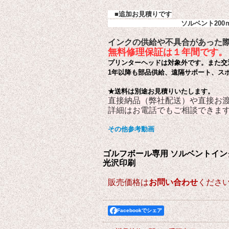
■
追加お見積りです
ソルベント20
インクの供給や不具合があった
無料修理保証は１年間です。
プリンターヘッドは対象外です。また交
1年以降も部品供給、遠隔サポート、ス
★送料は別途お見積りいたします。
直接納品（弊社配送）や直接お
詳細はお電話でもご相談できま
その他参考動画
ゴルフボール専用 ソルベントインク
光沢印刷
販売価格は
お問い合わせ
くださ
Facebookでシェア