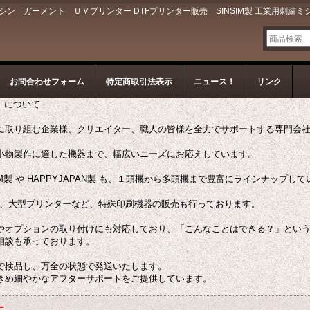
 ガーメント ＵＶプリンター DTFプリンター販売 SINSIM製 工業用刺繍ミ
お問合わせフォーム
特定商取引法表示
ニュース！
リンク
ン）について
に取り組む企業様、クリエイター、職人の皆様を全力でサポートする専門会
小物製作に適した機器まで、幅広いニーズにお応えしています。
M製 や HAPPYJAPAN製 も、１頭機から多頭機まで豊富にラインナップし
ー、大型プリンターなど、特殊印刷機器の販売も行っております。
やオプションの取り付けにも対応しており、「こんなことはできる？」とい
相談も承っております。
で検品し、万全の状態で発送いたします。
きめ細やかなアフターサポートをご提供しています。
ー