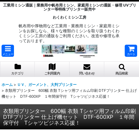
工業用ミシン通販｜業務用や帆布用ミシン、家庭用ミシンの通販・修理 UVプリ
ンター等特殊プリンター販売中
わくわくミシン工房
帆布用や厚物用など工業用・業務用ミシン・家庭用ミシ
ンをお探しなら、様々な種類のミシンを取り扱うわくわ
くミシン工房の通販をご利用ください。改造や修理も承
っております。
メニュー
カート
カテゴリ
ご利用案内
問い合わせ
商品検索
ホーム
>
ＵＶ、ガーメント、大判プリンター
>
衣類用プリンター 600幅 衣類 Tシャツ用フィルム印刷 DTFプリンター 仕上げ
機セット DTF-600XP １年間保守付 Tシャツビジネス応援！
衣類用プリンター 600幅 衣類 Tシャツ用フィルム印刷
DTFプリンター 仕上げ機セット DTF-600XP １年間
保守付 Tシャツビジネス応援！