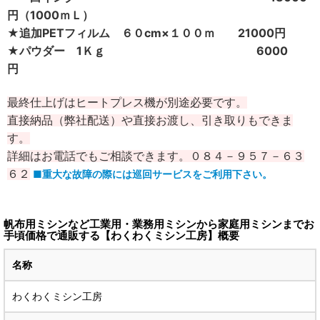
円
（1000ｍＬ）
★追加PETフィルム ６０cm×１００ｍ 21000円
★パウダー 1Ｋｇ 6000
円
最終仕上げはヒートプレス機が別途必要です。
直接納品（弊社配送）や直接お渡し、引き取りもできま
す。
詳細はお電話でもご相談できます。０８４－９５７－６３
６２
■重大な故障の際には巡回サービスをご利用下さい。
帆布用ミシンなど工業用・業務用ミシンから家庭用ミシンまでお
手頃価格で通販する【わくわくミシン工房】概要
名称
わくわくミシン工房