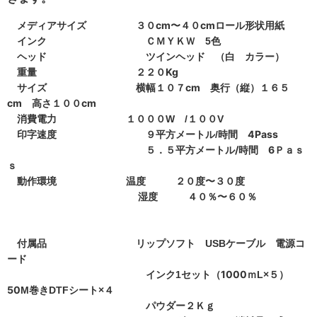
メディアサイズ ３０cm〜４０cm
形状用紙
ロール
　インク　　　　　　　　　　ＣＭＹＫＷ　
色
5
　ヘッド　　　　　　　　　　ツインヘッド　（白　カラー）
　重量　
　　　　　　　　　２２０Kg
　サイズ　　　　　　　　　横幅１０７cm　奥行（縦）１６５
cm　高さ１００cm
　消費電力　　　　　　　１０００
１００
W
/
V
　印字速度　　　　　　　　　９平方メートル
時間 4Pass
/
５．５平方メートル/時間 6Ｐａｓ
ｓ
動作環境 温度 ２０度〜３０度
湿度 ４０％〜６０％
　付属品　　　　　　　　　リップソフト　
ケーブル 電源コ
USB
ード
　　　　　　　　　　　　　　インク
セット（1000ｍ
５）
1
L×
50
巻き
シート
４
M
DTF
×
パウダー２Ｋｇ