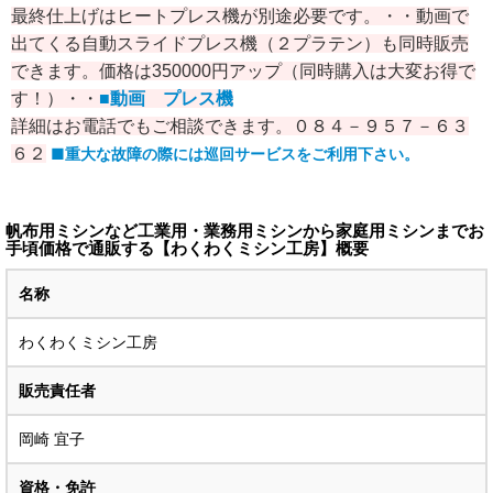
最終仕上げはヒートプレス機が別途必要です。・・動画で
出てくる自動スライドプレス機（２プラテン）も同時販売
できます。価格は350000円アップ（同時購入は大変お得で
す！）・・
■動画 プレス機
詳細はお電話でもご相談できます。０８４－９５７－６３
６２
■重大な故障の際には巡回サービスをご利用下さい。
帆布用ミシンなど工業用・業務用ミシンから家庭用ミシンまでお
手頃価格で通販する【わくわくミシン工房】概要
名称
わくわくミシン工房
販売責任者
岡崎 宜子
資格・免許