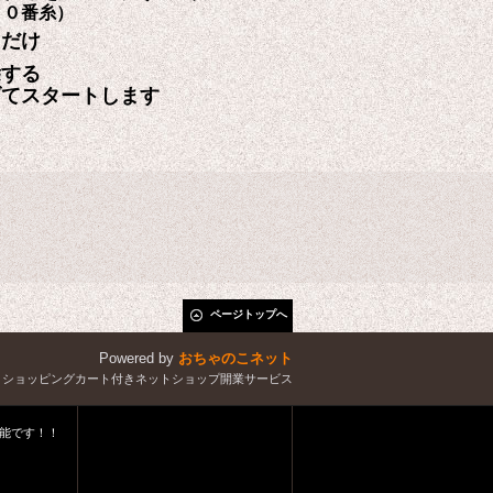
５０番糸）
るだけ
除する
げてスタートします
ページトップへ
Powered by
おちゃのこネット
とショッピングカート付きネットショップ開業サービス
能です！！