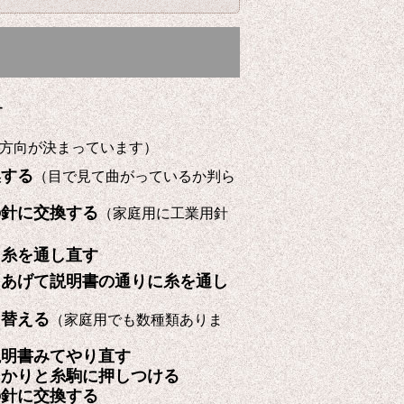
す
方向が決まっています）
換する
（目で見て曲がっているか判ら
の針に交換する
（家庭用に工業用針
に糸を通し直す
をあげて説明書の通りに糸を通し
と替える
（家庭用でも数種類ありま
説明書みてやり直す
っかりと糸駒に押しつける
の針に交換する