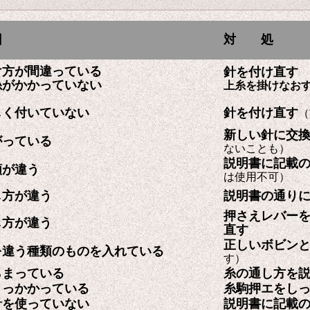
因
対 処
け方が間違っている
針を付け直す
糸がかかっていない
上糸を掛けなお
しく付いていない
針を付け直す
（
新しい針に交
がっている
ないことも）
説明書に記載
類が違う
は使用不可）
し方が違う
説明書の通り
押さえレバー
し方が違う
直す
正しいボビン
を違う種類のものを入れている
す）
らまっている
糸の通し方を
引っかかっている
糸駒押エをし
針を使っていない
説明書に記載