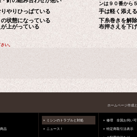
糸・針の組み合わせが悪い
ンは９０番から
むりやりひっぱている
手は軽く添え
きの状態になっている
下糸巻きを解
えが上がっている
布押さえを下
下さい。
ホームページ作成
ミシンのトラブルと対処
修理 全国お伺い可
商品
ニュース！
特定商取引法表示