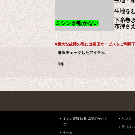
生地・
生地を
下糸巻
ミシンが動かない
布押さ
■重大な故障の際には巡回サービスをご利用
最近チェックしたアイテム
0件
ミシン買取 回収 工場のかたず
リンク
け
取り扱い
ホーム