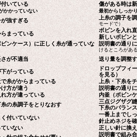
が付いている
傷がある時は
がかかっていない
最初からしっか
上糸の調子を
子が強すぎる
モードで）
ボビンを入れ
からまっている
新しいボビン
ボビンケース）に正しく糸が通っていな
説明書の通り
けるところがあ
長さが不適当
送り量を調整
ドロップフィ
が下がっている
を見る）
近で糸がからまっている
上糸・下糸を
かけ方が違う
説明書の通り
入れ方が違っている
内釜（ボビン
三点ジグザグ
下糸の糸調子をとりなおす
下糸のバラン
一番上までし
しく付いていない
針止めネジを
っていない
正しい針に換
説明書で組み