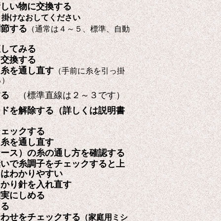
新しい物に交換する
り掛けなおしてください
調節する
（通常は４～５、標準、自動
直してみる
と交換する
に糸を通し直す
（手前に糸を引っ掛
る）
する
（標準直線は２～３です）
ードを解除する（詳しくは説明書
チェックする
に糸を通し直す
ケース）の糸の通し方を確認する
縫いで糸調子をチェックすると上
スはわかりやすい
っかり針を入れ直す
確実にしめる
える
合わせをチェックする
（家庭用ミシ