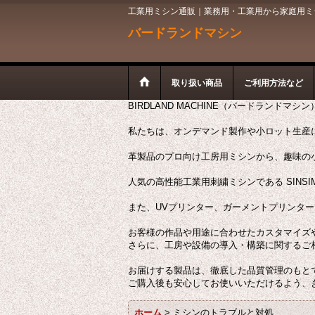
工業用ミシン通販｜業務用・工業用から家庭用ミシン
バードランドマシン
取り扱い商品
ご利用方法など
BIRDLAND MACHINE（バードランドマシ
私たちは、オンデマンド製作や小ロット生産
革製品のプロ向け工房用ミシンから、趣味の
人気の高性能工業用刺繍ミシンである SINSI
また、UVプリンター、ガーメントプリンタ
お客様の作品や用途に合わせたカスタマイズ
さらに、工房や設備の導入・構築に関するご
お届けする製品は、徹底した品質管理のもと
ご購入後も安心してお使いいただけるよう、
ホーム
>
ミシンのトラブルと対処