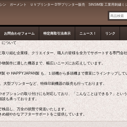
 ガーメント ＵＶプリンター DTFプリンター販売 SINSIM製 工業用刺繍ミ
お問合わせフォーム
特定商取引法表示
ニュース！
リンク
ン）について
に取り組む企業様、クリエイター、職人の皆様を全力でサポートする専門会
小物製作に適した機器まで、幅広いニーズにお応えしています。
M製 や HAPPYJAPAN製 も、１頭機から多頭機まで豊富にラインナップし
ー、大型プリンターなど、特殊印刷機器の販売も行っております。
やオプションの取り付けにも対応しており、「こんなことはできる？」とい
相談も承っております。
で検品し、万全の状態で発送いたします。
きめ細やかなアフターサポートをご提供しています。