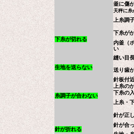
釜に傷
天秤に糸
上糸調
下糸が
下糸が切れる
内釜（
い
縫い目
生地を送らない
送り歯
針板付
上糸の
下糸の
糸調子が合わない
上糸・
針が正
針が合
針が折れる