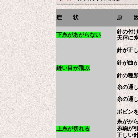
症 状
原 
針の付
下糸があがらない
天秤に
針が正
針が曲
縫い目が飛ぶ
針の種
糸の通
糸の通
ボビン
糸がか
糸駒が
上糸が切れる
正しい