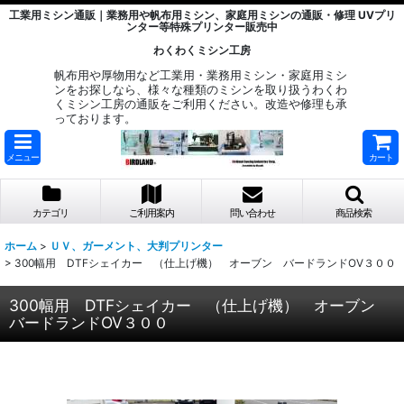
工業用ミシン通販｜業務用や帆布用ミシン、家庭用ミシンの通販・修理 UVプリ
ンター等特殊プリンター販売中
わくわくミシン工房
帆布用や厚物用など工業用・業務用ミシン・家庭用ミシ
ンをお探しなら、様々な種類のミシンを取り扱うわくわ
くミシン工房の通販をご利用ください。改造や修理も承
っております。
メニュー
カート
カテゴリ
ご利用案内
問い合わせ
商品検索
ホーム
>
ＵＶ、ガーメント、大判プリンター
>
300幅用 DTFシェイカー （仕上げ機） オーブン バードランドOV３００
300幅用 DTFシェイカー （仕上げ機） オーブン
バードランドOV３００