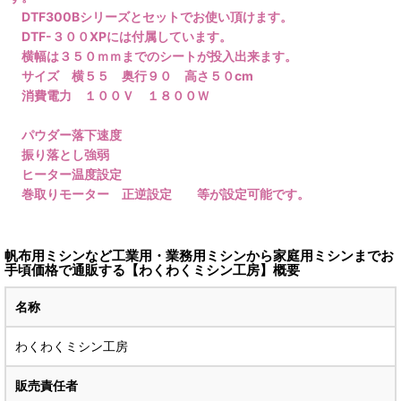
DTF300Bシリーズとセットでお使い頂けます。
DTF-３００XPには付属しています。
横幅は３５０ｍｍまでのシートが投入出来ます。
サイズ 横５５ 奥行９０ 高さ５０cm
消費電力 １００Ｖ １８００Ｗ
パウダー落下速度
振り落とし強弱
ヒーター温度設定
巻取りモーター 正逆設定 等が設定可能です。
帆布用ミシンなど工業用・業務用ミシンから家庭用ミシンまでお
手頃価格で通販する【わくわくミシン工房】概要
名称
わくわくミシン工房
販売責任者