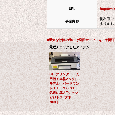
URL
http://wa
帆布用ミ
事業内容
承ります
■重大な故障の際には巡回サービスをご利用
最近チェックしたアイテム
DTFプリンター 入
門機！本格2ヘッド
モデル バードラン
ドDTFー３００T
気軽に導入Tシャツ
ビジネス
[
DTF-
300T
]