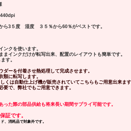
様
40dpi
ら3５度 湿度 ３５％から60％がベストです。
色インクを使います。
のままインクだけが転写出来、配置のレイアウトも簡単です。
します。
ウダーを付着させ熱処理して完成させます。
衣類に転写します。
しくは自動仕上げ機が販売されていてこちらもご用意出来ま
必要で、弊社でもご用意できます。
あった際の部品供給も将来長い期間サプライ可能です。
保証です。
ッド、消耗品で対象外です。