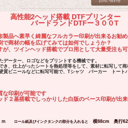
お問い合わせ
ッド搭載 DTFプリンター
ンドDTFー３００T
布製品へ素早く綺麗なフルカラー印刷が出来るお勧め
刷で商材の幅を広げてみては如何でしょうか？
すが、ツインヘッド搭載でプロ用として大量受注も可
たデーター、ロゴなどをプリントする機械です。
き、仕上がったシートを熱処理等をして、素材に転写して商
質ビニールなどに転写可能で、Tシャツ パーカー トート
質な印刷が可能です
ッド２基搭載でしっかりした白版のベース印刷が出来
6ｃｍ
横88cm 奥行6
ロール紙及びインクタンクの部分を入れると