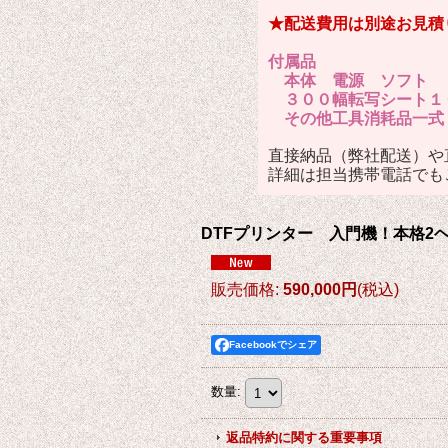
★配送費用は別途お見積
付属品
本体 電源 ソフト Ｕ
３００幅転写シート１
その他工具消耗品一
直接納品（弊社配送）や
詳細は担当携帯電話でも
DTFプリンター 入門機！本格2
販売価格
:
590,000円
(税込)
Facebookでシェア
数量
:
返品特約に関する重要事項