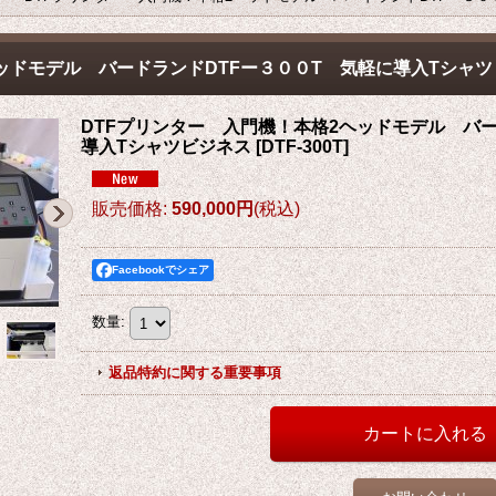
ヘッドモデル バードランドDTFー３００T 気軽に導入Tシャ
DTFプリンター 入門機！本格2ヘッドモデル バー
導入Tシャツビジネス
[
DTF-300T
]
販売価格
:
590,000円
(税込)
Facebookでシェア
数量
:
返品特約に関する重要事項