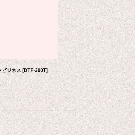
ツビジネス
[
DTF-300T
]