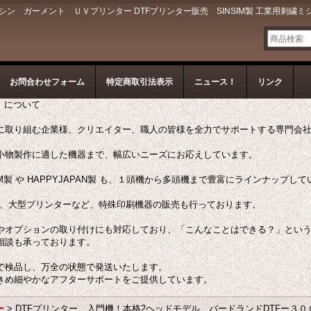
 ガーメント ＵＶプリンター DTFプリンター販売 SINSIM製 工業用刺繍ミ
お問合わせフォーム
特定商取引法表示
ニュース！
リンク
ン）について
に取り組む企業様、クリエイター、職人の皆様を全力でサポートする専門会
小物製作に適した機器まで、幅広いニーズにお応えしています。
M製 や HAPPYJAPAN製 も、１頭機から多頭機まで豊富にラインナップし
ー、大型プリンターなど、特殊印刷機器の販売も行っております。
やオプションの取り付けにも対応しており、「こんなことはできる？」とい
相談も承っております。
で検品し、万全の状態で発送いたします。
きめ細やかなアフターサポートをご提供しています。
ー
>
DTFプリンター 入門機！本格2ヘッドモデル バードランドDTFー３０