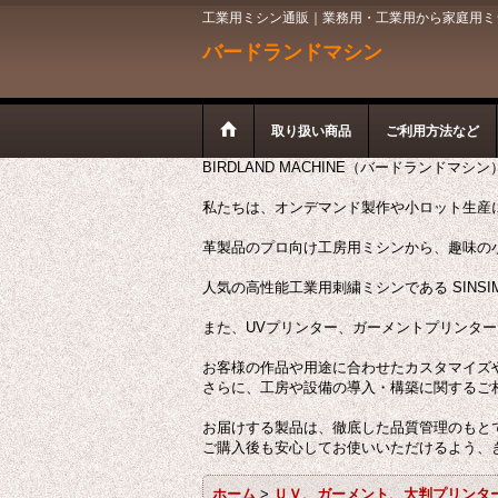
工業用ミシン通販｜業務用・工業用から家庭用ミシン
バードランドマシン
取り扱い商品
ご利用方法など
BIRDLAND MACHINE（バードランドマシ
私たちは、オンデマンド製作や小ロット生産
革製品のプロ向け工房用ミシンから、趣味の
人気の高性能工業用刺繍ミシンである SINSI
また、UVプリンター、ガーメントプリンタ
お客様の作品や用途に合わせたカスタマイズ
さらに、工房や設備の導入・構築に関するご
お届けする製品は、徹底した品質管理のもと
ご購入後も安心してお使いいただけるよう、
ホーム
>
ＵＶ、ガーメント、大判プリンタ