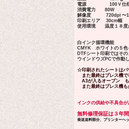
電源 100Ｖ仕
消費電力 80W
解像度 720dpi 〜14
印刷エリア 30cm幅
使用環境 温度１８度か
白インク循環機能
CMYK ホワイトの５
DTFシート印刷ではそ
ウインドウズPCで作動
☆
印刷されたシートはパ
また最終はプレス機で
A3が入るオーブン も
また最終はプレス機も
インクの供給や不具合が
無料修理保証は３年間
発送送料部分、プリンターヘ