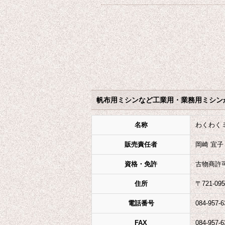
帆布用ミシンなど工業用・業務用ミシン
名称
わくわく
販売責任者
岡崎 宜子
資格・免許
古物商許
住所
〒721-0
電話番号
084-957-6
FAX
084-957-6