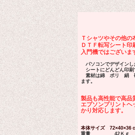
高性能2ヘ
バードラ
Ｔシャツやその他の
ＤＴＦ転写シート印
入門機ではございま
パソコンでデザインし
シートにどんどん印刷で
素材は綿 ポリ 絹 硬
ます。
製品も高性能で高品
エプソンプリントヘ
かり対応します。
本体サイズ 72×40×3
重量 42Ｋｇ