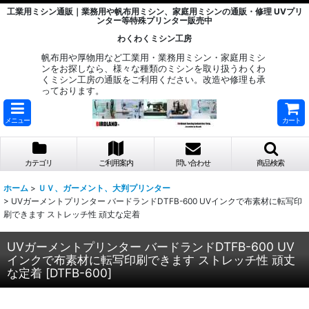
工業用ミシン通販｜業務用や帆布用ミシン、家庭用ミシンの通販・修理 UVプリ
ンター等特殊プリンター販売中
わくわくミシン工房
帆布用や厚物用など工業用・業務用ミシン・家庭用ミシ
ンをお探しなら、様々な種類のミシンを取り扱うわくわ
くミシン工房の通販をご利用ください。改造や修理も承
っております。
メニュー
カート
カテゴリ
ご利用案内
問い合わせ
商品検索
ホーム
>
ＵＶ、ガーメント、大判プリンター
>
UVガーメントプリンター バードランドDTFB-600 UVインクで布素材に転写印
刷できます ストレッチ性 頑丈な定着
UVガーメントプリンター バードランドDTFB-600 UV
インクで布素材に転写印刷できます ストレッチ性 頑丈
な定着
[
DTFB-600
]