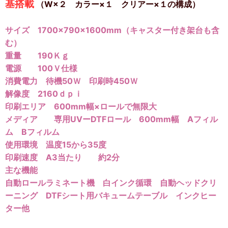
基搭載
（W×２ カラー×１ クリアー×１の構成）
サイズ 1700×790×1600mm（キャスター付き架台も含
む）
重量 190Ｋｇ
電源 100Ｖ仕様
消費電力 待機50Ｗ 印刷時450Ｗ
解像度 2160ｄｐｉ
印刷エリア 600mm幅×ロールで無限大
メディア 専用UVーDTFロール 600mm幅 Aフィル
ム Bフィルム
使用環境 温度15から35度
印刷速度 A3当たり 約2分
主な機能
自動ロールラミネート機 白インク循環 自動ヘッドクリ
ーニング DTFシート用バキュームテーブル インクヒー
ター他