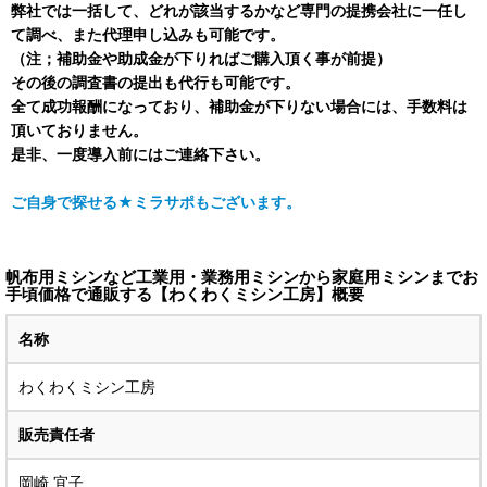
弊社では一括して、どれが該当するかなど専門の提携会社に一
任し
て調べ、また代理申し込みも可能です。
（注；補助金や助成金が下りればご購入頂く事が前提）
その後の調査書の提出も代行も可能です。
全て成功報酬になっており、補助金が下りない場合には、手数料は
頂いておりません。
是非、一度導入前にはご連絡下さい。
ご自身で探せる★ミラサポもございます。
帆布用ミシンなど工業用・業務用ミシンから家庭用ミシンまでお
手頃価格で通販する【わくわくミシン工房】概要
名称
わくわくミシン工房
販売責任者
岡崎 宜子