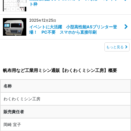
ト枠
2025
12
25
年
月
日
イベントに大活躍 小型高性能A5プリンター登
場！ PC不要 スマホから直接印刷
もっと見る
帆布用など工業用ミシン通販【わくわくミシン工房】概要
名称
わくわくミシン工房
販売責任者
岡崎 宜子