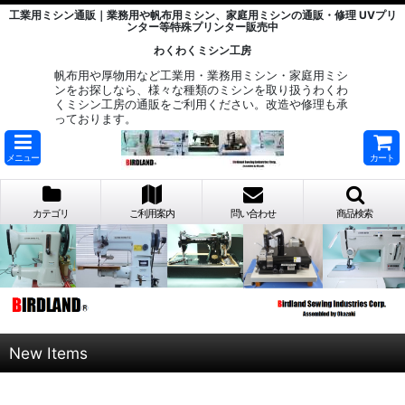
工業用ミシン通販｜業務用や帆布用ミシン、家庭用ミシンの通販・修理 UVプリ
ンター等特殊プリンター販売中
わくわくミシン工房
帆布用や厚物用など工業用・業務用ミシン・家庭用ミシ
ンをお探しなら、様々な種類のミシンを取り扱うわくわ
くミシン工房の通販をご利用ください。改造や修理も承
っております。
メニュー
カート
カテゴリ
ご利用案内
問い合わせ
商品検索
New Items