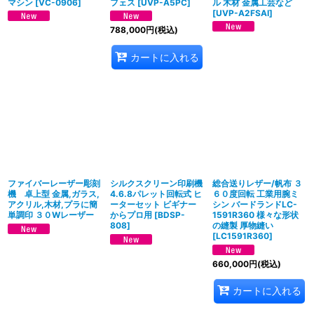
マシン
[
VC-0906
]
フェス
[
UVP-A5PC
]
ル 木材 金属工芸など
[
UVP-A2FSAI
]
788,000
円
(税込)
カートに入れる
ファイバーレーザー彫刻
シルクスクリーン印刷機
総合送りレザー/帆布 ３
機 卓上型 金属,ガラス,
4.6.8パレット回転式 ヒ
６０度回転 工業用腕ミ
アクリル,木材,プラに簡
ーターセット ビギナー
シン バードランドLC-
単調印 ３０Wレーザー
からプロ用
[
BDSP-
1591R360 様々な形状
808
]
の縫製 厚物縫い
[
LC1591R360
]
660,000
円
(税込)
カートに入れる