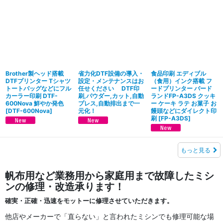
Brother製ヘッド搭載
省力化DTF設備の導入・
食品印刷 エディブル
DTFプリンター Tシャツ
設定・メンテナンスはお
（食用）インク搭載 フ
トートバッグなどにフル
任せください DTF印
ードプリンター バード
カーラー印刷 DTF-
刷,パウダー,カット,自動
ランドFP-A3DS クッキ
600Nova 鮮やか発色
プレス,自動排出まで一
ー ケーキ ラテ お菓子 お
[
DTF-600Nova
]
元化！
饅頭などにダイレクト印
刷
[
FP-A3DS
]
もっと見る
帆布用など業務用から家庭用まで故障したミシ
ンの修理・改造承ります！
確実・正確・迅速をモットーに修理させていただきます。
他店やメーカーで「直らない」と言われたミシンでも修理可能な場