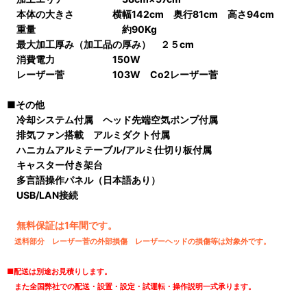
本体の大きさ 横幅142cm 奥行81cm 高さ94cm
重量 約90Kg
最大加工厚み（加工品の厚み） ２５cm
消費電力 150W
レーザー菅 103W Co2レーザー菅
■その他
冷却システム付属 ヘッド先端空気ポンプ付属
排気ファン搭載 アルミダクト付属
ハニカムアルミテーブル/アルミ仕切り板付属
キャスター付き架台
多言語操作パネル（日本語あり）
USB/LAN接続
無料保証は1年間です。
送料部分 レーザー菅の外部損傷 レーザーヘッドの損傷等は対象外です。
■配送は別途お見積りします。
また全国弊社での配送・設置・設定・試運転・操作説明一式承ります。