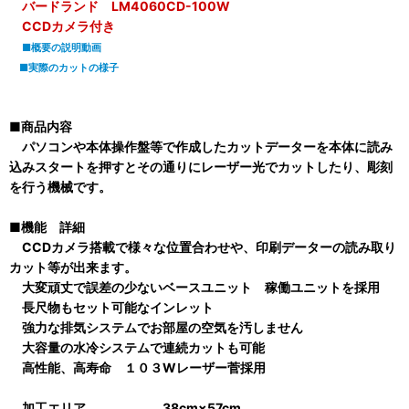
バードランド LM4060CD-100W
CCDカメラ付き
■概要の説明動画
■実際のカットの様子
■商品内容
パソコンや本体操作盤等で作成したカットデーターを本体に読み
込みスタートを押すとその通りにレーザー光でカットしたり、彫刻
を行う機械です。
■機能 詳細
CCDカメラ搭載で様々な位置合わせや、印刷データーの読み取り
カット等が出来ます。
大変頑丈で誤差の少ないベースユニット 稼働ユニットを採用
長尺物もセット可能なインレット
強力な排気システムでお部屋の空気を汚しません
大容量の水冷システムで連続カットも可能
高性能、高寿命 １０３Wレーザー菅採用
加工エリア 38cm×57cm