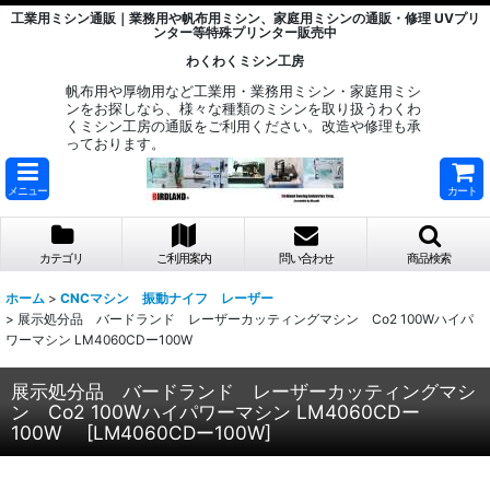
工業用ミシン通販｜業務用や帆布用ミシン、家庭用ミシンの通販・修理 UVプリ
ンター等特殊プリンター販売中
わくわくミシン工房
帆布用や厚物用など工業用・業務用ミシン・家庭用ミシ
ンをお探しなら、様々な種類のミシンを取り扱うわくわ
くミシン工房の通販をご利用ください。改造や修理も承
っております。
メニュー
カート
カテゴリ
ご利用案内
問い合わせ
商品検索
ホーム
>
CNCマシン 振動ナイフ レーザー
>
展示処分品 バードランド レーザーカッティングマシン Co2 100Wハイパ
ワーマシン LM4060CDー100W
展示処分品 バードランド レーザーカッティングマシ
ン Co2 100Wハイパワーマシン LM4060CDー
100W
[
LM4060CDー100W
]