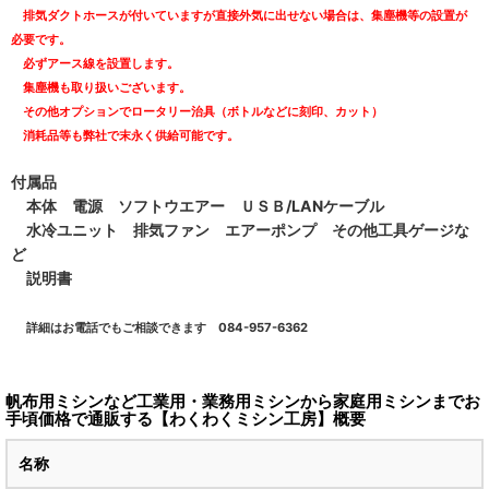
排気ダクトホースが付いていますが直接外気に出せない場合は、集塵機等の設置が
必要です。
必ずアース線を設置します。
集塵機も取り扱いございます。
その他オプションでロータリー治具（ボトルなどに刻印、カット）
消耗品等も弊社で末永く供給可能です。
付属品
本体 電源 ソフトウエアー ＵＳＢ/LANケーブル
水冷ユニット 排気ファン エアーポンプ その他工具ゲージな
ど
説明書
詳細はお電話でもご相談できます 084-957-6362
帆布用ミシンなど工業用・業務用ミシンから家庭用ミシンまでお
手頃価格で通販する【わくわくミシン工房】概要
名称