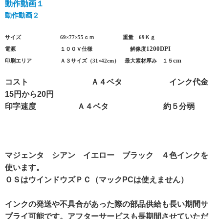
動作動画１
動作動画２
サイズ
69×77×55ｃｍ 重量 69Ｋｇ
1200DPI
電源 １００Ｖ仕様 解像度
cm
印刷エリア Ａ３サイズ（31×42cm） 最大素材厚み １５
コスト Ａ４ベタ インク代金
15円から20円
印字速度 Ａ４ベタ 約５分弱
マジェンタ シアン イエロー ブラック ４色インクを
使います。
ＯＳはウインドウズＰＣ（マックPCは使えません）
インクの発送や不具合があった際の部品供給も長い期間サ
プライ可能です。アフターサービスも長期間させていただ