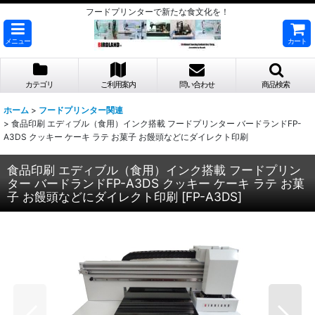
フードプリンターで新たな食文化を！
メニュー
カート
カテゴリ
ご利用案内
問い合わせ
商品検索
ホーム
>
フードプリンター関連
>
食品印刷 エディブル（食用）インク搭載 フードプリンター バードランドFP-
A3DS クッキー ケーキ ラテ お菓子 お饅頭などにダイレクト印刷
食品印刷 エディブル（食用）インク搭載 フードプリン
ター バードランドFP-A3DS クッキー ケーキ ラテ お菓
子 お饅頭などにダイレクト印刷
[
FP-A3DS
]