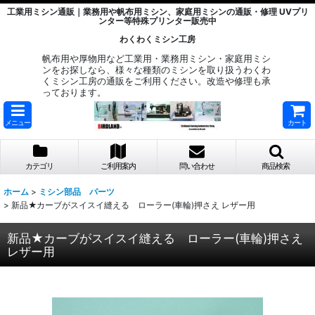
工業用ミシン通販｜業務用や帆布用ミシン、家庭用ミシンの通販・修理 UVプリ
ンター等特殊プリンター販売中
わくわくミシン工房
帆布用や厚物用など工業用・業務用ミシン・家庭用ミシ
ンをお探しなら、様々な種類のミシンを取り扱うわくわ
くミシン工房の通販をご利用ください。改造や修理も承
っております。
メニュー
カート
カテゴリ
ご利用案内
問い合わせ
商品検索
ホーム
>
ミシン部品 パーツ
>
新品★カーブがスイスイ縫える ローラー(車輪)押さえ レザー用
新品★カーブがスイスイ縫える ローラー(車輪)押さえ
レザー用