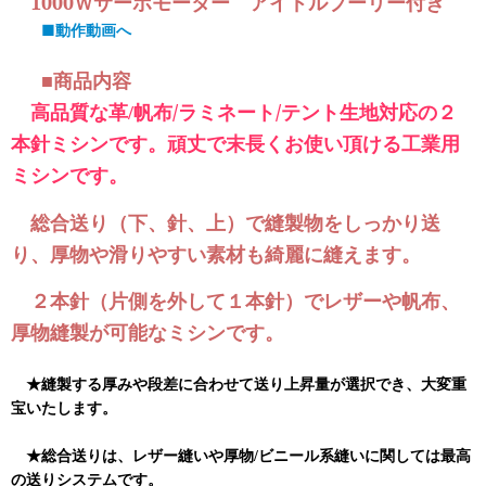
1000Ｗサーボモーター アイドルプーリー付き
■動作動画へ
■商品内容
高品質な革
帆布/ラミネート/テント生地対応の２
/
本針ミシンです。
頑丈で末長くお使い頂ける工業用
ミシンです。
総合送り（下、針、上）で縫製物をしっかり送
り、厚物や滑りやすい素材も綺麗に縫えます。
２本針（片側を外して１本針）でレザーや帆布、
厚物縫製が可能なミシンです。
★縫製する厚みや段差に合わせて送り上昇量が選択でき、大変重
宝いたします。
★総合送りは、レザー縫いや厚物/ビニール系縫いに関しては最高
の送りシステムです。