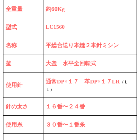
全重量
約60
Kg
型式
LC1560
名称
平総合送り本縫２本針ミシン
釜
大釜 水平全回転式
通常
×１７ 革
×１７
DP
DP
LR
（Ｌ
使用針
Ｌ）
針の太さ
１６番〜２４番
使用糸
３０番〜１番糸