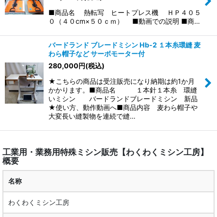
■商品名 熱転写 ヒートプレス機 ＨＰ４０５
０（４０cm×５０ｃｍ） ■動画での説明 ■商…
バードランド ブレードミシン Hb-2 １本糸環縫 麦
わら帽子など サーボモーター付
280,000
円
(税込)
★こちらの商品は受注販売になり納期は約1か月
かかります。■商品名 １本針１本糸 環縫
いミシン バードランドブレードミシン 新品
★使い方、動作動画へ■商品内容 麦わら帽子や
大変長い縫製物を連続で縫…
工業用・業務用特殊ミシン販売【わくわくミシン工房】
概要
名称
わくわくミシン工房