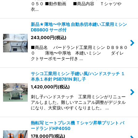
０５０ ■動作動画 ■商品内容 Ｔシャツや
衣…
新品★薄地〜中厚地 自動糸切本縫い工業用ミシン
DB9800 サーボ付
243,000
円
(税込)
■商品名 バードランド工業用ミシン ＤＢ９８０
０ 薄地〜中厚地 本縫いミシン ダイレ
クトサーボモーター付き …
サシコ工業用ミシン 手縫い風/ハンドステッチ １
本糸１本針 PSB781N 刺し子
1,420,000
円
(税込)
刺し子ハンドステッチ 工業用ミシンがリニュー
アルしました。難しいマニュアル調整がデジタル
になり、大変扱いやすくなりました。 …
熱転写 ヒートプレス機 Ｔシャツ昇華プリント バ
ードランドHP4050
178,000
円
(税込)