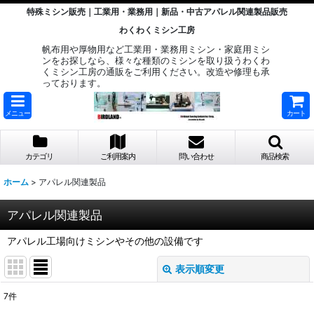
特殊ミシン販売｜工業用・業務用｜新品・中古アパレル関連製品販売
わくわくミシン工房
帆布用や厚物用など工業用・業務用ミシン・家庭用ミシ
ンをお探しなら、様々な種類のミシンを取り扱うわくわ
くミシン工房の通販をご利用ください。改造や修理も承
っております。
メニュー
カート
カテゴリ
ご利用案内
問い合わせ
商品検索
ホーム
>
アパレル関連製品
アパレル関連製品
アパレル工場向けミシンやその他の設備です
表示順変更
閉じる
7
件
表示数
: