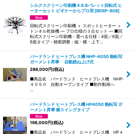
シルクスクリーン印刷機 4.6.8パレット回転式 ヒ
ーターセット ビギナーからプロ用
[
BDSP-808
]
並び順
:
回転式スクリーン印刷機 ＋ スポットヒーター ＋
絞り込む
トンネル乾燥機 ― プロ仕様の３点セット ― ■回
転式スクリーン印刷機 - 選べる仕様：4面／6面／
8面タイプ - 精密調整：縦・横・上下…
バードランド ヒートプレス機 NHP-4050 熱転写
ガーメント昇華 自動跳ね上げ式
288,000
円
(税込)
■商品名 バードランド ヒートプレス機 NHP-
４０５０ 自動オープンタイプ ■動作動画へ
…
バードランド ヒートプレス機 HP4050 熱転写 ガ
ーメント昇華 横スイングタイプ
198,000
円
(税込)
■商品名 バードランド ヒートプレス機 HP４