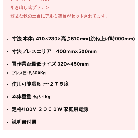
引き出し式プラテン
頑丈な鉄の土台にアルミ架台がセットされてます。
寸法 本体/ 410×730×高さ510mm(跳ね上げ時990mm)
寸法プレスエリア 400mm×500mm
置作業台最低サイズ 320×450mm
プレス圧 :約300Kg
使用可能温度 :〜２７５度
本体重量
:約５１Kg
定格/100V ２０００W 家庭用電源
説明書付属