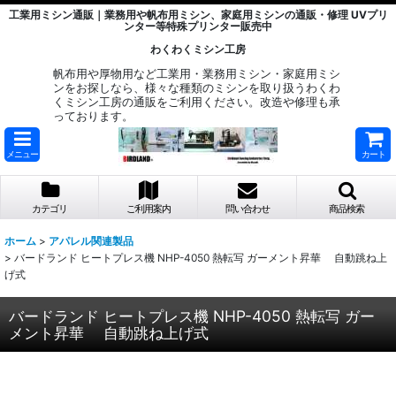
工業用ミシン通販｜業務用や帆布用ミシン、家庭用ミシンの通販・修理 UVプリ
ンター等特殊プリンター販売中
わくわくミシン工房
帆布用や厚物用など工業用・業務用ミシン・家庭用ミシ
ンをお探しなら、様々な種類のミシンを取り扱うわくわ
くミシン工房の通販をご利用ください。改造や修理も承
っております。
メニュー
カート
カテゴリ
ご利用案内
問い合わせ
商品検索
ホーム
>
アパレル関連製品
>
バードランド ヒートプレス機 NHP-4050 熱転写 ガーメント昇華 自動跳ね上
げ式
バードランド ヒートプレス機 NHP-4050 熱転写 ガー
メント昇華 自動跳ね上げ式