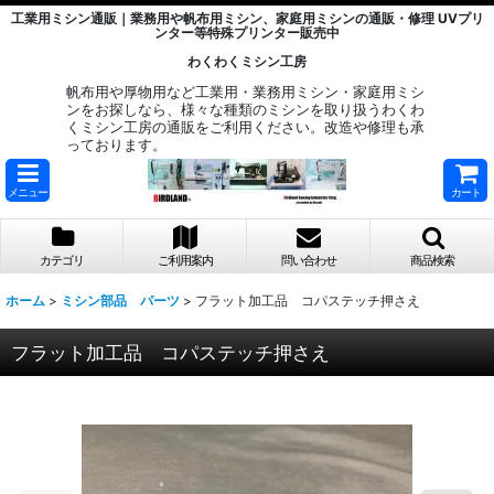
工業用ミシン通販｜業務用や帆布用ミシン、家庭用ミシンの通販・修理 UVプリ
ンター等特殊プリンター販売中
わくわくミシン工房
帆布用や厚物用など工業用・業務用ミシン・家庭用ミシ
ンをお探しなら、様々な種類のミシンを取り扱うわくわ
くミシン工房の通販をご利用ください。改造や修理も承
っております。
メニュー
カート
カテゴリ
ご利用案内
問い合わせ
商品検索
ホーム
>
ミシン部品 パーツ
>
フラット加工品 コパステッチ押さえ
フラット加工品 コパステッチ押さえ