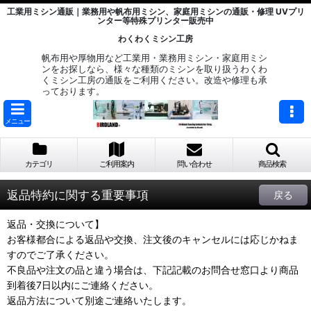
工業用ミシン通販｜業務用や帆布用ミシン、家庭用ミシンの通販・修理 UVプリ
ンター等特殊プリンター販売中
わくわくミシン工房
帆布用や厚物用など工業用・業務用ミシン・家庭用ミシ
ンをお探しなら、様々な種類のミシンを取り扱うわくわ
くミシン工房の通販をご利用ください。改造や修理も承
っております。
メニュー
カテゴリ
ご利用案内
問い合わせ
商品検索
返品特約に関する重要事項
戻る
返品・交換について】
お客様都合による返品や交換、注文後のキャンセルには応じかねま
すのでご了承ください。
不良品や注文の品と違う場合は、下記記載のお問合せ窓口より商品
到着後7日以内にご連絡ください。
返品方法について別途ご連絡いたします。