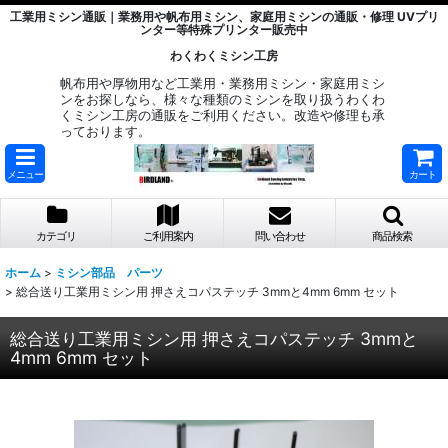
工業用ミシン通販｜業務用や帆布用ミシン、家庭用ミシンの通販・修理 UVプリ
ンター等特殊プリンター販売中
わくわくミシン工房
帆布用や厚物用など工業用・業務用ミシン・家庭用ミシ
ンをお探しなら、様々な種類のミシンを取り扱うわくわ
くミシン工房の通販をご利用ください。改造や修理も承
っております。
メニュー
カート
カテゴリ
ご利用案内
問い合わせ
商品検索
ホーム
>
ミシン部品 パーツ
>
総合送り工業用ミシン用 押さえコパステッチ 3mmと4mm 6mm セット
総合送り工業用ミシン用 押さえコパステッチ 3mmと
4mm 6mm セット