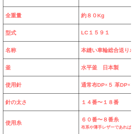
全重量
約８０
Kg
型式
LC１５９１
名称
本縫い車輪総合送り
釜
水平釜 日本製
使用針
通常
×５ 革
×
布DP
DP
針の太さ
１４番〜１８番
６０番〜８番糸
使用糸
布系や薄手レザーであれば