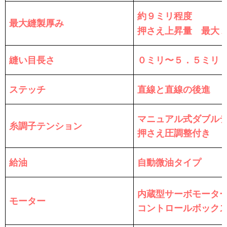
約９ミリ程度
最大縫製厚み
押さえ上昇量 最大
縫い目長さ
０ミリ〜５．５ミリ
ステッチ
直線と直線の後進
マニュアル式ダブル
糸調子テンション
押さえ圧調整付き
給油
自動微油タイプ
内蔵型サーボモータ
モーター
コントロールボック