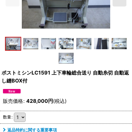
ポストミシンLC1591 上下車輪総合送り 自動糸切 自動返
し縫BOX付
販売価格
:
428,000
円
(税込)
数量
:
返品特約に関する重要事項