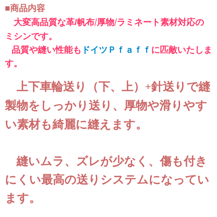
■商品内容
大変高品質な革
帆布/厚物/ラミネート素材対応の
/
ミシンです。
品質や縫い性能も
ドイツＰｆａｆｆ
に匹敵いたしま
す。
上下車輪送り（下、上）+針送りで縫
製物をしっかり送り、厚物や滑りやす
い素材も綺麗に縫えます。
縫いムラ、ズレが少なく、傷も付き
にくい最高の送りシステムになってい
ます。