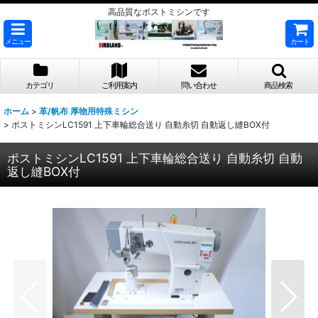
高品質なポストミシンです
メニュー
カート
カテゴリ
ご利用案内
問い合わせ
商品検索
ホーム
>
革/帆布 厚物用特殊ミシン
>
ポストミシンLC1591 上下車輪総合送り 自動糸切 自動返し縫BOX付
ポストミシンLC1591 上下車輪総合送り 自動糸切 自動
返し縫BOX付