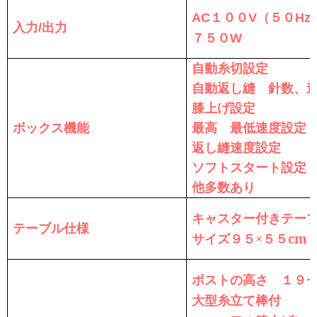
１００
（５０
AC
V
Hz/
入力
出力
/
７５０
W
自動糸切設定
自動返し縫 針数、
膝上げ設定
ボックス機能
最高 最低速度設定
返し縫速度設定
ソフトスタート設定
他多数あり
キャスター付きテー
テーブル仕様
サイズ９５×５５cm
ポストの高さ １９
大型糸立て棒付