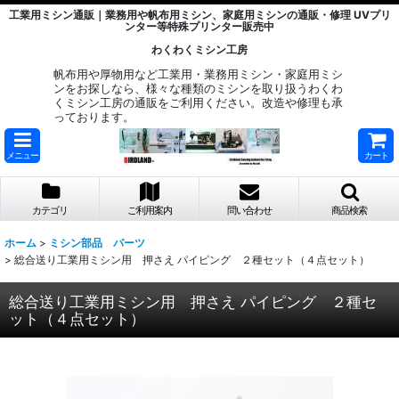
工業用ミシン通販｜業務用や帆布用ミシン、家庭用ミシンの通販・修理 UVプリ
ンター等特殊プリンター販売中
わくわくミシン工房
帆布用や厚物用など工業用・業務用ミシン・家庭用ミシ
ンをお探しなら、様々な種類のミシンを取り扱うわくわ
くミシン工房の通販をご利用ください。改造や修理も承
っております。
メニュー
カート
カテゴリ
ご利用案内
問い合わせ
商品検索
ホーム
>
ミシン部品 パーツ
>
総合送り工業用ミシン用 押さえ パイピング ２種セット（４点セット）
総合送り工業用ミシン用 押さえ パイピング ２種セ
ット（４点セット）