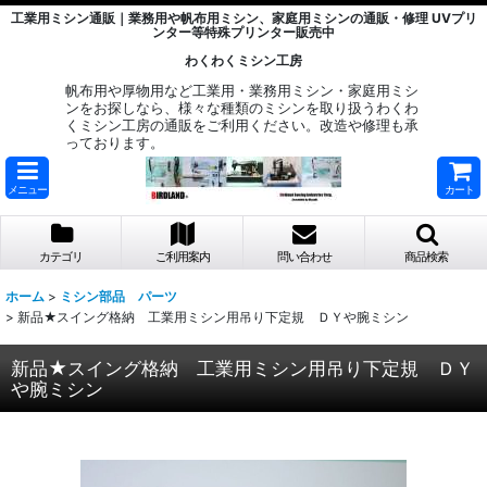
工業用ミシン通販｜業務用や帆布用ミシン、家庭用ミシンの通販・修理 UVプリ
ンター等特殊プリンター販売中
わくわくミシン工房
帆布用や厚物用など工業用・業務用ミシン・家庭用ミシ
ンをお探しなら、様々な種類のミシンを取り扱うわくわ
くミシン工房の通販をご利用ください。改造や修理も承
っております。
メニュー
カート
カテゴリ
ご利用案内
問い合わせ
商品検索
ホーム
>
ミシン部品 パーツ
>
新品★スイング格納 工業用ミシン用吊り下定規 ＤＹや腕ミシン
新品★スイング格納 工業用ミシン用吊り下定規 ＤＹ
や腕ミシン