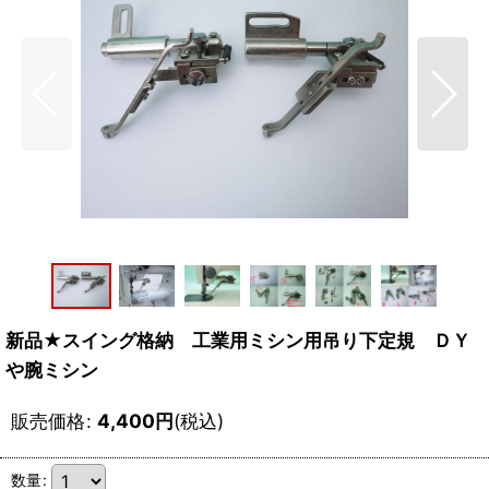
新品★スイング格納 工業用ミシン用吊り下定規 ＤＹ
や腕ミシン
販売価格
:
4,400
円
(税込)
数量
: