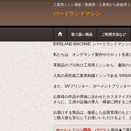
工業用ミシン通販｜業務用・工業用から家庭用ミシン
バードランドマシン
取り扱い商品
ご利用方法など
BIRDLAND MACHINE（バードランドマシ
私たちは、オンデマンド製作や小ロット生産
革製品のプロ向け工房用ミシンから、趣味の
人気の高性能工業用刺繍ミシンである SINSI
また、UVプリンター、ガーメントプリンタ
お客様の作品や用途に合わせたカスタマイズ
さらに、工房や設備の導入・構築に関するご
お届けする製品は、徹底した品質管理のもと
ご購入後も安心してお使いいただけるよう、
ホーム
>
ミシン部品 パーツ
>
新品★工業