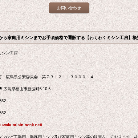
お問い合わせ
から家庭用ミシンまでお手頃価格で通販する【わくわくミシン工房】概
ミシン工房
可 広島県公安委員会 第７３１２１１３０００１４
955 広島県福山市新涯町6-10-5
362
362
kuwakumisin.ocnk.net/
シンなど工業用・業務用ミシン及び家庭用ミシン等の販売をしております。故