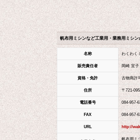
帆布用ミシンなど工業用・業務用ミシン
名称
わくわく
販売責任者
岡崎 宜子
資格・免許
古物商許
住所
〒721-0
電話番号
084-957-6
FAX
084-957-6
URL
http://wa
帆布用ミ