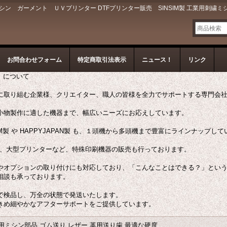
 ガーメント ＵＶプリンター DTFプリンター販売 SINSIM製 工業用刺繍ミ
お問合わせフォーム
特定商取引法表示
ニュース！
リンク
ン）について
に取り組む企業様、クリエイター、職人の皆様を全力でサポートする専門会
小物製作に適した機器まで、幅広いニーズにお応えしています。
M製 や HAPPYJAPAN製 も、１頭機から多頭機まで豊富にラインナップし
ー、大型プリンターなど、特殊印刷機器の販売も行っております。
やオプションの取り付けにも対応しており、「こんなことはできる？」とい
相談も承っております。
で検品し、万全の状態で発送いたします。
きめ細やかなアフターサポートをご提供しています。
用ミシン部品 ゴム送り レザー 革用送り歯 最適な硬度