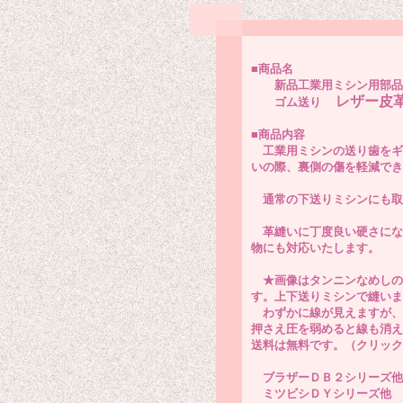
■商品名
新品工業用ミシン用部品
レザー皮革
ゴム送り
■商品内容
工業用ミシンの送り歯をギ
いの際、裏側の傷を軽減でき
通常の下送りミシンにも取
革縫いに丁度良い硬さにな
物にも対応いたします。
★画像はタンニンなめしの
す。上下送りミシンで縫いま
わずかに線が見えますが、
押さえ圧を弱めると線も消え
送料は無料です。（クリック
ブラザーＤＢ２シリーズ他
ミツビシＤＹシリーズ他