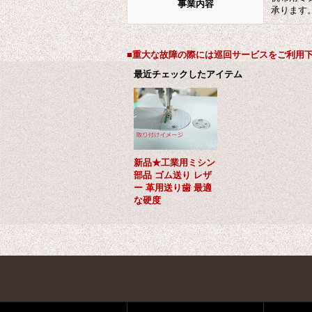
事業内容
承ります
■重大な故障の際には巡回サービスをご利用
最近チェックしたアイテム
新品★工業用ミシン
部品 ゴム送り レザ
ー 革用送り歯 最適
な硬度