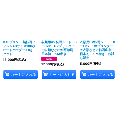
表示数
:
並び順
:
絞り込む
DTFプリント 熱転写フ
衣類用UV転写シート B
衣類用UV転写シート B
ィルムA3サイズ100枚
ーFlex UVプリンター
ーFlex UVプリンター
ヒートパウダー１Kg
で衣類などに転写印刷
で衣類などに転写印刷
セット
日本初 ５M巻き
日本初 １M巻き お試
し販売
18,000
円
(税込)
5,000
円
(税込)
17,000
円
(税込)
カートに入れる
カートに入れる
カートに入れる