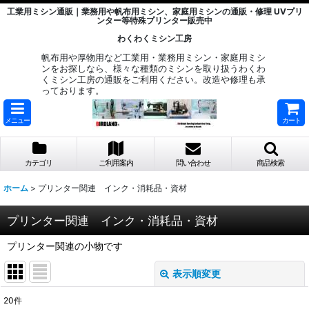
工業用ミシン通販｜業務用や帆布用ミシン、家庭用ミシンの通販・修理 UVプリ
ンター等特殊プリンター販売中
わくわくミシン工房
帆布用や厚物用など工業用・業務用ミシン・家庭用ミシ
ンをお探しなら、様々な種類のミシンを取り扱うわくわ
くミシン工房の通販をご利用ください。改造や修理も承
っております。
メニュー
カート
カテゴリ
ご利用案内
問い合わせ
商品検索
ホーム
>
プリンター関連 インク・消耗品・資材
プリンター関連 インク・消耗品・資材
プリンター関連の小物です
表示順変更
閉じる
20
件