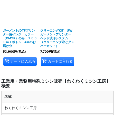
ガーメント/DTFプリン
クリーニングKIT UV/
ター用インク カラー
ガーメントプリンター
（CMYK）のみ １００
ヘッド洗浄システム
０ｍｌボトル 4本のお
（クリーニング液とダン
届け分
パーセット）
53,900
円
(税込)
7,700
円
(税込)
カートに入れる
カートに入れる
工業用・業務用特殊ミシン販売【わくわくミシン工房】
概要
名称
わくわくミシン工房