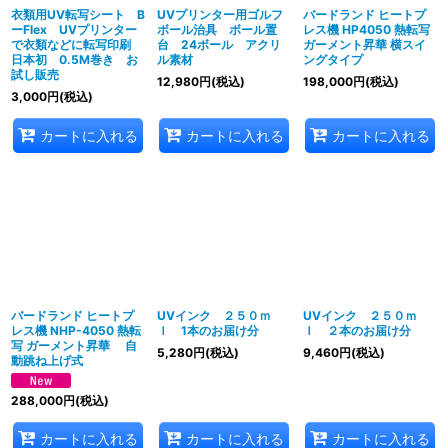
衣類用UV転写シート B
UVプリンター用ゴルフ
バードランド ヒートプ
ーFlex UVプリンター
ボール治具 ボール置
レス機 HP4050 熱転写
で衣類などに転写印刷
台 24ボール アクリ
ガーメント昇華 横スイ
日本初 0.5M巻き お
ル素材
ングタイプ
試し販売
12,980
円
(税込)
198,000
円
(税込)
3,000
円
(税込)
カートに入れる
カートに入れる
カートに入れる
バードランド ヒートプ
UVインク ２５０ｍ
UVインク ２５０ｍ
レス機 NHP-4050 熱転
ｌ 1本のお届け分
ｌ ２本のお届け分
写 ガーメント昇華 自
5,280
円
(税込)
9,460
円
(税込)
動跳ね上げ式
288,000
円
(税込)
カートに入れる
カートに入れる
カートに入れる