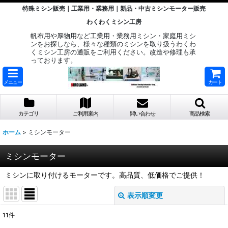
特殊ミシン販売｜工業用・業務用｜新品・中古ミシンモーター販売
わくわくミシン工房
帆布用や厚物用など工業用・業務用ミシン・家庭用ミシ
ンをお探しなら、様々な種類のミシンを取り扱うわくわ
くミシン工房の通販をご利用ください。改造や修理も承
っております。
メニュー
カート
カテゴリ
ご利用案内
問い合わせ
商品検索
ホーム
>
ミシンモーター
ミシンモーター
ミシンに取り付けるモーターです。高品質、低価格でご提供！
表示順変更
閉じる
11
件
サブカテゴリ
: