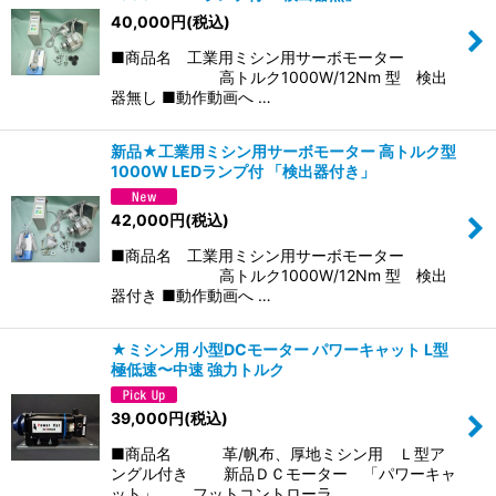
40,000
円
(税込)
■商品名 工業用ミシン用サーボモーター
高トルク1000W/12Nm 型 検出
器無し ■動作動画へ …
新品★工業用ミシン用サーボモーター 高トルク型
1000W LEDランプ付 「検出器付き」
42,000
円
(税込)
■商品名 工業用ミシン用サーボモーター
高トルク1000W/12Nm 型 検出
器付き ■動作動画へ …
★ミシン用 小型DCモーター パワーキャット L型
極低速〜中速 強力トルク
39,000
円
(税込)
■商品名 革/帆布、厚地ミシン用 Ｌ型ア
ングル付き 新品ＤＣモーター 「パワーキャ
ット」 フットコントローラ…