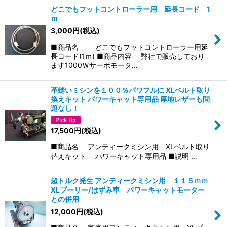
どこでもフットコントローラー用 延長コード 1
ｍ
表示数
:
3,000
円
(税込)
■商品名 どこでもフットコントローラー用延
並び順
:
長コード(1ｍ) ■商品内容 弊社で販売しており
ます1000Ｗサーボモータ…
絞り込む
革縫いミシンを１００％パワフルに XLベルト取り
換えキット パワーキャット専用品 厚地レザーも問
題なし！
17,500
円
(税込)
■商品名 アンティークミシン用 XLベルト取り
替えキット パワーキャット専用品 ■説明 …
超トルク発生 アンティークミシン用 １１５ｍｍ
XLプーリー/はずみ車 パワーキャットモーター
との併用
12,000
円
(税込)