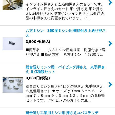
インライン押さえと左右細押さえのセットです。
インライン押さえのセット 細中押さえ 細外押さ
えL 細外押さえR 現在インライン押さえは針通過
型の中押さえに変更されています。 イ…
八方ミシン 360度ミシン用 樹脂付き上送り押さ
え
3,500
円
(税込)
■商品名 八方ミシン用送り歯 樹脂付き上送
り押さえ ■商品内容 八方ミシン ’（360度…
総合送りミシン用 パイピング押さえ 丸手押さ
え ６点種類セット
9,680
円
(税込)
総合送りミシン用 パイピング押さえ 丸手押さえ
６点種類セット ★サイズは３mm ５mm ６．２
mm ７．８mm ９．３mm １２．５mm の６種類
セットです。 パイピングのおよその直…
総合送り工業用ミシン用 押さえコパステッチ