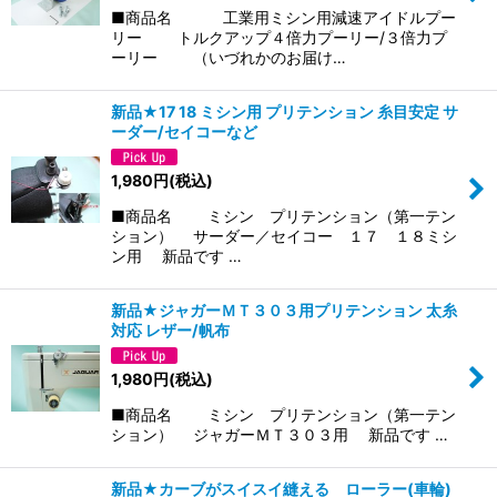
■商品名 工業用ミシン用減速アイドルプー
リー トルクアップ４倍力プーリー/３倍力プ
ーリー （いづれかのお届け…
新品★17 18 ミシン用 プリテンション 糸目安定 サ
ーダー/セイコーなど
1,980
円
(税込)
■商品名 ミシン プリテンション（第一テン
ション） サーダー／セイコー １７ １８ミシ
ン用 新品です …
新品★ジャガーＭＴ３０３用プリテンション 太糸
対応 レザー/帆布
1,980
円
(税込)
■商品名 ミシン プリテンション（第一テン
ション） ジャガーＭＴ３０３用 新品です …
新品★カーブがスイスイ縫える ローラー(車輪)