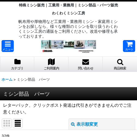
特殊ミシン販売｜工業用・業務用｜ミシン部品・パーツ販売
わくわくミシン工房
帆布用や厚物用など工業用・業務用ミシン・家庭用ミシ
ンをお探しなら、様々な種類のミシンを取り扱うわくわ
くミシン工房の通販をご利用ください。改造や修理も承
っております。
メニュー
カート
カテゴリ
ご利用案内
問い合わせ
商品検索
ホーム
>
ミシン部品 パーツ
ミシン部品 パーツ
レターパック、クリックポスト発送は代引きができませんのでご注
意ください。
表示順変更
閉じる
32
件