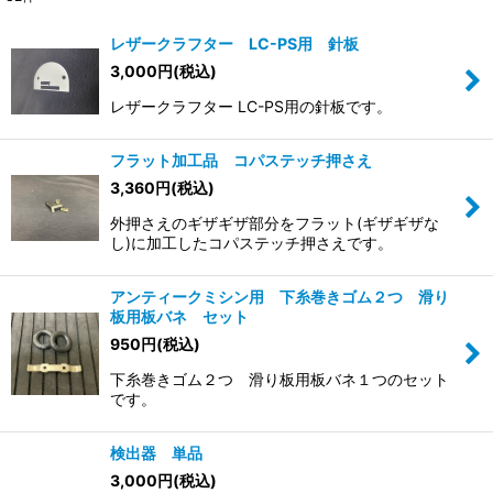
表示数
:
レザークラフター LC-PS用 針板
3,000
円
(税込)
並び順
:
レザークラフター LC-PS用の針板です。
絞り込む
フラット加工品 コパステッチ押さえ
3,360
円
(税込)
外押さえのギザギザ部分をフラット(ギザギザな
し)に加工したコパステッチ押さえです。
アンティークミシン用 下糸巻きゴム２つ 滑り
板用板バネ セット
950
円
(税込)
下糸巻きゴム２つ 滑り板用板バネ１つのセット
です。
検出器 単品
3,000
円
(税込)