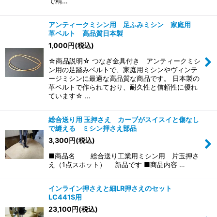
で精…
アンティークミシン用 足ふみミシン 家庭用
革ベルト 高品質日本製
1,000
円
(税込)
☆商品説明☆ つなぎ金具付き アンティークミシ
ン用の足踏みベルトで、家庭用ミシンやヴィンテ
ージミシンに最適な高品質な商品です。 日本製の
革ベルトで作られており、耐久性と信頼性に優れ
ています☆ …
総合送り用 玉押さえ カーブがスイスイと傷なし
で縫える ミシン押さえ部品
3,300
円
(税込)
■商品名 総合送り工業用ミシン用 片玉押さ
え（1点スポット） 新品です ■商品内容 …
インライン押さえと細LR押さえのセット
LC441S用
23,100
円
(税込)