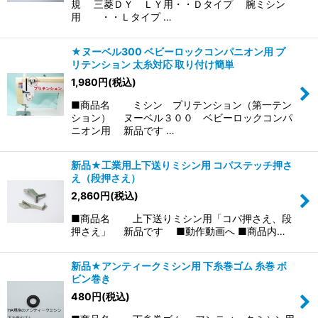
規 三菱ＤＹ ＬＹ用・・Ｄタイプ 腕ミシン
用 ・・Ｌタイプ …
★ヌーベル300 ベビーロックコンパニオン用 プ
リテンション 太糸対応 取り付け簡単
1,980
円
(税込)
■商品名 ミシン プリテンション（第一テン
ション） ヌーベル３００ ベビーロックコンパ
ニオン用 新品です …
新品★工業用上下送りミシン用 コパステッチ押さ
え（段押さえ）
2,860
円
(税込)
■商品名 上下送りミシン用「コパ押さえ、段
押さえ」 新品です ■動作動画へ ■商品内…
新品★アンティークミシン用 下糸巻ゴム 糸巻 ボ
ビン巻き
480
円
(税込)