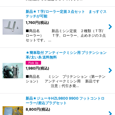
新品★Ｔ字/ローラー定規３点セット まっすぐス
テッチが可能
1,760
円
(税込)
■商品名 新品ミシン定規 ２種類（Ｔ字/
ローラー） Ｔ字、ローラー、止めネジの３点
セットです。 …
★簡単取付 アンティークミシン用 プリテンション
革/太い糸 送料無料
1,980
円
(税込)
■商品名 ミシン プリテンション（第一テン
ション） アンティークミシン用 新品です
注意；代引き発…
新品★ジューキHZL9800 9900 フットコントロ
ーラー/差込プラグセット
8,800
円
(税込)