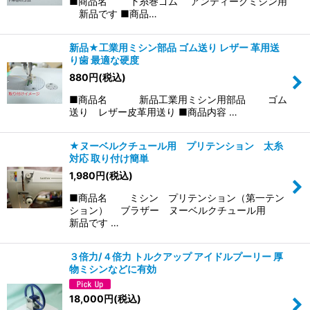
■商品名 下糸巻ゴム アンティークミシン用
新品です ■商品…
新品★工業用ミシン部品 ゴム送り レザー 革用送
り歯 最適な硬度
880
円
(税込)
■商品名 新品工業用ミシン用部品 ゴム
送り レザー皮革用送り ■商品内容 …
★ヌーベルクチュール用 プリテンション 太糸
対応 取り付け簡単
1,980
円
(税込)
■商品名 ミシン プリテンション（第一テン
ション） ブラザー ヌーベルクチュール用
新品です …
３倍力/４倍力 トルクアップ アイドルプーリー 厚
物ミシンなどに有効
18,000
円
(税込)