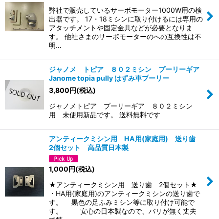
弊社で販売しているサーボモーター1000W用の検
出器です。 17・18ミシンに取り付けるには専用の
アタッチメントや固定金具などが必要となりま
す。 他社さまのサーボモーターのへの互換性は不
明…
ジャノメ トピア ８０２ミシン プーリーギア
Janome topia pully はずみ車プーリー
3,800
円
(税込)
ジャノメトピア プーリーギア ８０２ミシン
用 未使用新品です。 送料無料です
アンティークミシン用 HA用(家庭用) 送り歯
2個セット 高品質日本製
1,000
円
(税込)
★アンティークミシン用 送り歯 2個セット★
・HA用(家庭用)のアンティークミシンの送り歯で
す。 黒色の足ふみミシン等に取り付け可能で
す。 安心の日本製なので、バリが無く丈夫