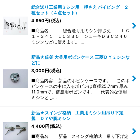
総合送り工業用ミシン用 押さえ パイピング ２
種セット（４点セット）
4,950
円
(税込)
■商品名 総合送り用ミシン押さえ ＬＣ
１－３４１ ＬＣ３３５ ジューキＤＳＣ２４６
ミシンなどに使えます。 …
新品★倍釜 大釜用ボビンケース 三菱ＤＹミシンな
どに
3,000
円
(税込)
■商品内容 新品のボビンケースです。 このボ
ビンケースの中に入るボビンは直径25.7mm 厚み
11.0mmで、倍釜用ボビンです。 代表的な使用
ミシンとし…
新品★スイング格納 工業用ミシン用吊り下定
規 ＤＹや腕ミシン
4,400
円
(税込)
■商品名 新品 スイング格納式 吊り下げ定