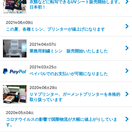
衣類などに転写できるUVシート販売開始します。
日本初！
2021
06
09
年
月
日
この夏、各種ミシン、プリンターが値上げになります
2021
04
07
年
月
日
業務用刺繍ミシン 販売開始いたしました
2021
03
25
年
月
日
ペイパルでのお支払いが可能になりました
2020
06
29
年
月
日
ＵＶプリンター、ガーメントプリンターを本格的
取り扱っています
2020
05
04
年
月
日
コロナウイルスの影響で国際物流が大幅に値上がりしていま
す。