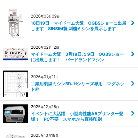
2026
03
09
年
月
日
18日19日 マイドーム大阪 OGBSショーに出展
します SINSIM製 刺繍ミシンを展示します
2026
02
12
年
月
日
マイドーム大阪 3月18日,１9日 OGBSショー
に出展します！ バードランドマシン
2026
01
21
年
月
日
工業用刺繍ミシンBDJHシリーズ専用 マグネッ
ト枠
2025
12
25
年
月
日
イベントに大活躍 小型高性能A5プリンター登
場！ PC不要 スマホから直接印刷
2025
10
18
年
月
日