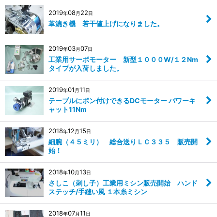
2019
08
22
年
月
日
革漉き機 若干値上げになりました。
2019
03
07
年
月
日
工業用サーボモーター 新型１０００W/１２Nm
タイプが入荷しました。
2019
01
11
年
月
日
テーブルにポン付けできるDCモーター パワーキ
ャット11Nm
2018
12
15
年
月
日
細腕（４５ミリ） 総合送りＬＣ３３５ 販売開
始！
2018
10
13
年
月
日
さしこ（刺し子）工業用ミシン販売開始 ハンド
ステッチ/手縫い風 １本糸ミシン
2018
07
11
年
月
日