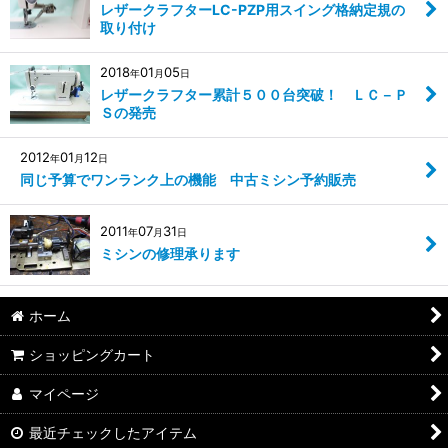
レザークラフターLC-PZP用スイング格納定規の
取り付け
2018
01
05
年
月
日
レザークラフター累計５００台突破！ ＬＣ－Ｐ
Ｓの発売
2012
01
12
年
月
日
同じ予算でワンランク上の機能 中古ミシン予約販売
2011
07
31
年
月
日
ミシンの修理承ります
ホーム
ショッピングカート
マイページ
最近チェックしたアイテム