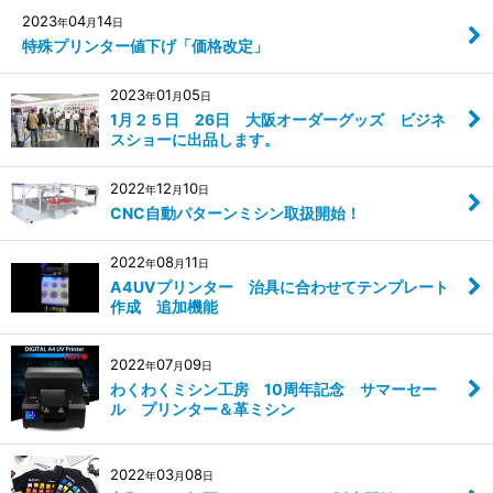
2023
04
14
年
月
日
特殊プリンター値下げ「価格改定」
2023
01
05
年
月
日
1月２５日 26日 大阪オーダーグッズ ビジネ
スショーに出品します。
2022
12
10
年
月
日
CNC自動パターンミシン取扱開始！
2022
08
11
年
月
日
A4UVプリンター 治具に合わせてテンプレート
作成 追加機能
2022
07
09
年
月
日
わくわくミシン工房 10周年記念 サマーセー
ル プリンター＆革ミシン
2022
03
08
年
月
日