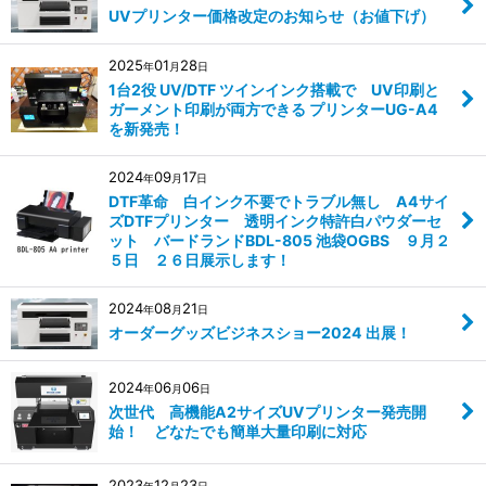
UVプリンター価格改定のお知らせ（お値下げ）
2025
01
28
年
月
日
1台2役 UV/DTF ツインインク搭載で UV印刷と
ガーメント印刷が両方できる プリンターUG-A4
を新発売！
2024
09
17
年
月
日
DTF革命 白インク不要でトラブル無し A4サイ
ズDTFプリンター 透明インク特許白パウダーセ
ット バードランドBDL-805 池袋OGBS ９月２
５日 ２６日展示します！
2024
08
21
年
月
日
オーダーグッズビジネスショー2024 出展！
2024
06
06
年
月
日
次世代 高機能A2サイズUVプリンター発売開
始！ どなたでも簡単大量印刷に対応
2023
12
23
年
月
日