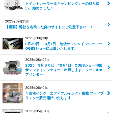
トイレトレーラー＆キャンピングカーの取り扱
い、始めました！
2025
09
25
年
月
日
【重要】弊社を名乗った偽のサイトにご注意下さい！！
2025
08
18
年
月
日
9月30日 10月1日 池袋サンシャインシティー
OGBSショーに出展いたします。
2025
08
09
年
月
日
2025 9月３０日 10月1日 OGBSショー池袋
サンシャインシティー 出展します、フード/UV
プリンター
2025
06
01
年
月
日
可食性インク（エディブルインク）搭載 フードプ
リンター販売開始いたします。
2025
05
04
年
月
日