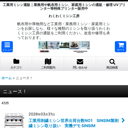
工業用ミシン通販｜業務用や帆布用ミシン、家庭用ミシンの通販・修理 UVプリ
ンター等特殊プリンター販売中
わくわくミシン工房
帆布用や厚物用など工業用・業務用ミシン・家庭用ミシ
ンをお探しなら、様々な種類のミシンを取り扱うわくわ
くミシン工房の通販をご利用ください。改造や修理も承
っております。
メニュー
カート
カテゴリ
ご利用案内
問い合わせ
商品検索
ホーム
>
ニュース！
ニュース！
45
件
2026
03
31
年
月
日
工業用刺繍ミシン世界出荷台数NO1 SINSIM製刺
繍ミシン取り扱い 実機デモ SINSIM