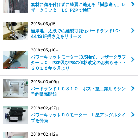
素材に傷を付けずに綺麗に縫える「樹脂送り」レ
ザークラフター LC-PZPで検証
2018
06
15
年
月
日
極厚地、太糸での縫製可能なバードランドLC-
441S 細押さえをリリース
2018
05
10
年
月
日
パワーキャットモーター(3.5Nm)、レザークラフ
ターＬＣ－PZP及びPSの価格改定のお知らせ・・
２０１８年６月より
2018
03
09
年
月
日
バードランドＬＣ８１０ ポスト型工業用ミシン
予約販売開始
2018
02
27
年
月
日
パワーキャットＤＣモーター Ｌ型アングルタイ
プを発売
2018
02
12
年
月
日