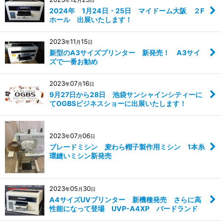
2024年 1月24日・25日 マイドーム大阪 ２F
ホール 出展いたします！
2023
11
15
年
月
日
新型のA3サイズプリンター 新発売！ A3サイ
ズで一番お勧め
2023
07
16
年
月
日
9月27日から28日 池袋サンシャインシティーに
てOGBSビジネスショーに出展いたします！
2023
07
06
年
月
日
ブレードミシン 麦わら帽子製作用ミシン 1本糸
環縫いミシン新発売
2023
05
30
年
月
日
A4サイズUVプリンター 新機種発売 さらに高
性能になって登場 UVP-A4XP バードランド