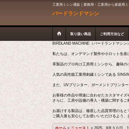
工業用ミシン通販｜業務用・工業用から家庭用ミシン
バードランドマシン
取り扱い商品
ご利用方法など
BIRDLAND MACHINE（バードランドマシ
私たちは、オンデマンド製作や小ロット生産
革製品のプロ向け工房用ミシンから、趣味の
人気の高性能工業用刺繍ミシンである SINSI
また、UVプリンター、ガーメントプリンタ
お客様の作品や用途に合わせたカスタマイズ
さらに、工房や設備の導入・構築に関するご
お届けする製品は、徹底した品質管理のもと
ご購入後も安心してお使いいただけるよう、
ホーム
>
ニュース！
>
2025 9月３０日