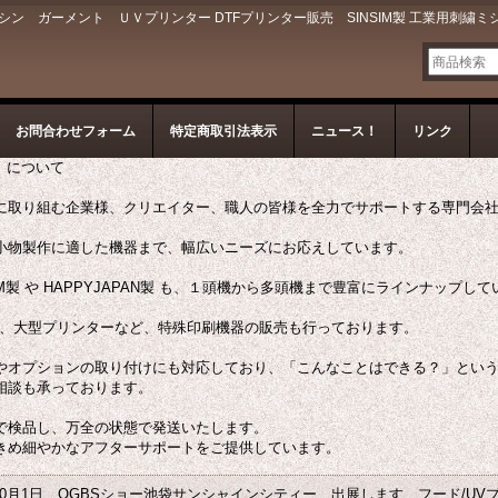
 ガーメント ＵＶプリンター DTFプリンター販売 SINSIM製 工業用刺繍ミ
お問合わせフォーム
特定商取引法表示
ニュース！
リンク
ン）について
に取り組む企業様、クリエイター、職人の皆様を全力でサポートする専門会
小物製作に適した機器まで、幅広いニーズにお応えしています。
M製 や HAPPYJAPAN製 も、１頭機から多頭機まで豊富にラインナップし
ー、大型プリンターなど、特殊印刷機器の販売も行っております。
やオプションの取り付けにも対応しており、「こんなことはできる？」とい
相談も承っております。
で検品し、万全の状態で発送いたします。
きめ細やかなアフターサポートをご提供しています。
 10月1日 OGBSショー池袋サンシャインシティー 出展します、フード/UV