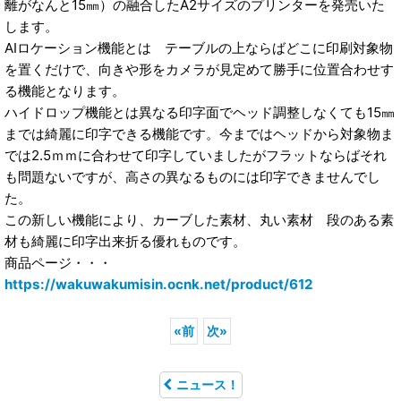
離がなんと15㎜）の融合したA2サイズのプリンターを発売いた
します。
AIロケーション機能とは テーブルの上ならばどこに印刷対象物
を置くだけで、向きや形をカメラが見定めて勝手に位置合わせす
る機能となります。
ハイドロップ機能とは異なる印字面でヘッド調整しなくても15㎜
までは綺麗に印字できる機能です。今まではヘッドから対象物ま
では2.5ｍｍに合わせて印字していましたがフラットならばそれ
も問題ないですが、高さの異なるものには印字できませんでし
た。
この新しい機能により、カーブした素材、丸い素材 段のある素
材も綺麗に印字出来折る優れものです。
商品ページ・・・
https://wakuwakumisin.ocnk.net/product/612
«
前
次
»
ニュース！