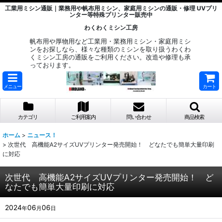
工業用ミシン通販｜業務用や帆布用ミシン、家庭用ミシンの通販・修理 UVプリ
ンター等特殊プリンター販売中
わくわくミシン工房
帆布用や厚物用など工業用・業務用ミシン・家庭用ミシ
ンをお探しなら、様々な種類のミシンを取り扱うわくわ
くミシン工房の通販をご利用ください。改造や修理も承
っております。
メニュー
カート
カテゴリ
ご利用案内
問い合わせ
商品検索
ホーム
>
ニュース！
>
次世代 高機能A2サイズUVプリンター発売開始！ どなたでも簡単大量印刷
に対応
次世代 高機能A2サイズUVプリンター発売開始！ ど
なたでも簡単大量印刷に対応
2024
06
06
年
月
日