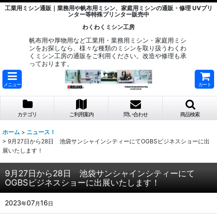
工業用ミシン通販｜業務用や帆布用ミシン、家庭用ミシンの通販・修理 UVプリ
ンター等特殊プリンター販売中
わくわくミシン工房
帆布用や厚物用など工業用・業務用ミシン・家庭用ミシ
ンをお探しなら、様々な種類のミシンを取り扱うわくわ
くミシン工房の通販をご利用ください。改造や修理も承
っております。
メニュー
カート
カテゴリ
ご利用案内
問い合わせ
商品検索
ホーム
>
ニュース！
>
9月27日から28日 池袋サンシャインシティーにてOGBSビジネスショーに出
展いたします！
9月27日から28日 池袋サンシャインシティーにて
OGBSビジネスショーに出展いたします！
2023
07
16
年
月
日