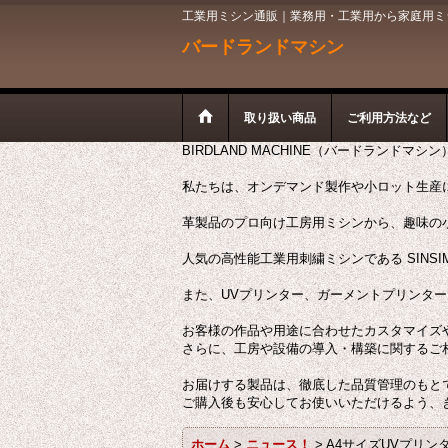
工業用ミシン通販｜業務用・工業用から家庭用ミシン
バードランドマシン
取り扱い商品
ご利用方法など
BIRDLAND MACHINE（バードランドマシ
私たちは、オンデマンド製作や小ロット生産
革製品のプロ向け工房用ミシンから、趣味の
人気の高性能工業用刺繍ミシンである SINSI
また、UVプリンター、ガーメントプリンタ
お客様の作品や用途に合わせたカスタマイズ
さらに、工房や設備の導入・構築に関するご
お届けする製品は、徹底した品質管理のもと
ご購入後も安心してお使いいただけるよう、
ホーム
>
ニュース！
>
A4サイズUVプリン