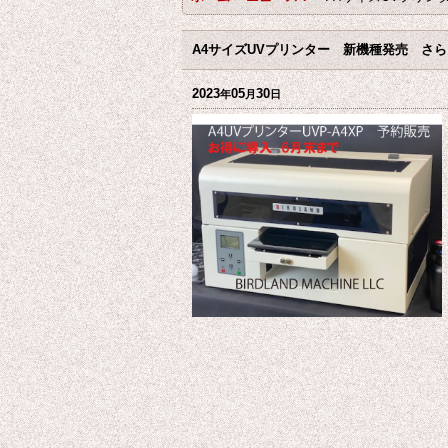
A4サイズUVプリンター 新機種発売 さら
2023
05
30
年
月
日