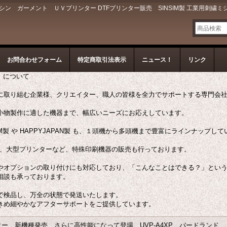
 ガーメント ＵＶプリンター DTFプリンター販売 SINSIM製 工業用刺繍ミ
お問合わせフォーム
特定商取引法表示
ニュース！
リンク
ン）について
に取り組む企業様、クリエイター、職人の皆様を全力でサポートする専門会
小物製作に適した機器まで、幅広いニーズにお応えしています。
M製 や HAPPYJAPAN製 も、１頭機から多頭機まで豊富にラインナップし
ー、大型プリンターなど、特殊印刷機器の販売も行っております。
やオプションの取り付けにも対応しており、「こんなことはできる？」とい
相談も承っております。
で検品し、万全の状態で発送いたします。
きめ細やかなアフターサポートをご提供しています。
ター 新機種発売 さらに高性能になって登場 UVP-A4XP バードランド