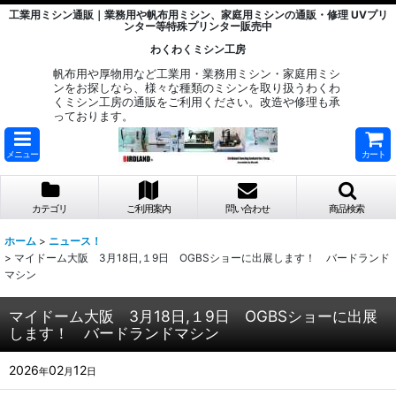
工業用ミシン通販｜業務用や帆布用ミシン、家庭用ミシンの通販・修理 UVプリ
ンター等特殊プリンター販売中
わくわくミシン工房
帆布用や厚物用など工業用・業務用ミシン・家庭用ミシ
ンをお探しなら、様々な種類のミシンを取り扱うわくわ
くミシン工房の通販をご利用ください。改造や修理も承
っております。
メニュー
カート
カテゴリ
ご利用案内
問い合わせ
商品検索
ホーム
>
ニュース！
>
マイドーム大阪 3月18日,１9日 OGBSショーに出展します！ バードランド
マシン
マイドーム大阪 3月18日,１9日 OGBSショーに出展
します！ バードランドマシン
2026
02
12
年
月
日